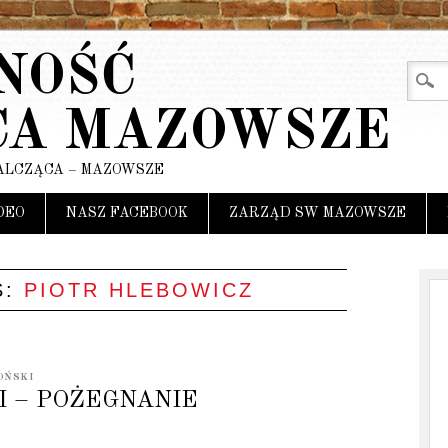
NOŚĆ
CA MAZOWSZE
ALCZĄCA – MAZOWSZE
DEO
NASZ FACEBOOK
ZARZĄD SW MAZOWSZE
S:
PIOTR HLEBOWICZ
OŃSKI
I – POŻEGNANIE