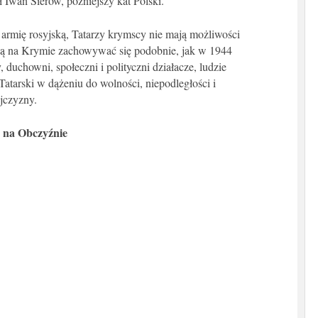
wan Sierow, późniejszy kat Polski.
armię rosyjską, Tatarzy krymscy nie mają możliwości
ają na Krymie zachowywać się podobnie, jak w 1944
, duchowni, społeczni i polityczni działacze, ludzie
Tatarski w dążeniu do wolności, niepodległości i
jczyzny.
 na Obczyźnie