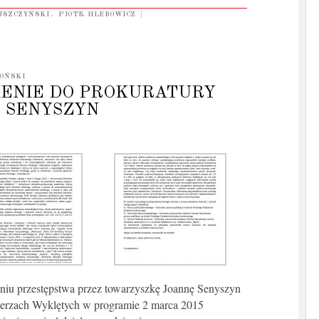
USZCZYŃSKI
,
PIOTR HLEBOWICZ
|
OŃSKI
IENIE DO PROKURATURY
 SENYSZYN
niu przestępstwa przez towarzyszkę Joannę Senyszyn
ierzach Wyklętych w programie 2 marca 2015