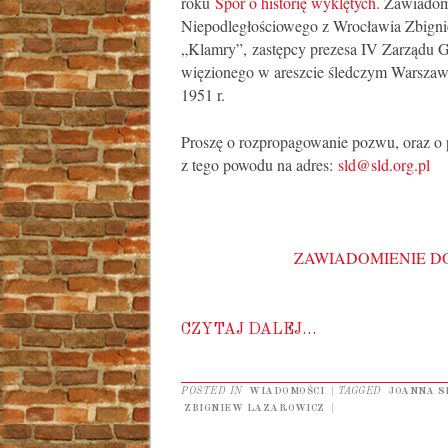
roku
Spór o historię wyklętych
. Zawiadom
Niepodległościowego z Wrocławia Zbig
„Klamry”, zastępcy prezesa IV Zarządu 
więzionego w areszcie śledczym Warsza
1951 r.
Proszę o rozpropagowanie pozwu, oraz o p
z tego powodu na adres:
sld@sld.org.pl
ZAWIADOMIENIE D
CZYTAJ DALEJ…
POSTED IN
WIADOMOŚCI
|
TAGGED
JOANNA S
ZBIGNIEW LAZAROWICZ
|