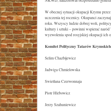
NKWD, nadzorował bezpośrednio generał I
W obecnej sytuacji okupacji Krymu przez 
uczczenia tej rocznicy. Okupanci zaczyn
roku. Wszyscy ludzie dobrej woli, politycy
kultury i sztuki – powinni wspierać naród 
wyzwolenia spod rosyjskiej okupacji ich o
Komitet Polityczny Tatarów Krymskich
Selim Chazbijewicz
Jadwiga Chmielowska
Swietłana Czerwonnaja
Piotr Hlebowicz
Jerzy Szahuniewicz