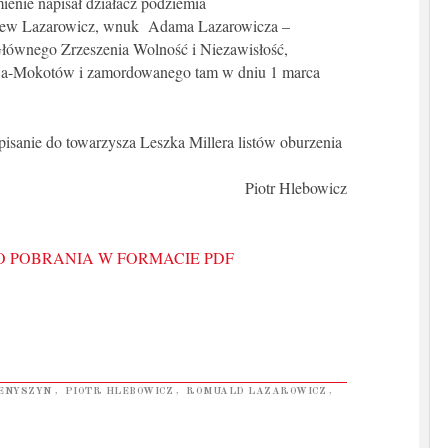
ienie napisał działacz podziemia
niew Lazarowicz, wnuk Adama Lazarowicza –
Głównego Zrzeszenia Wolność i Niezawisłość,
wa-Mokotów i zamordowanego tam w dniu 1 marca
isanie do towarzysza Leszka Millera listów oburzenia
Piotr Hlebowicz
O POBRANIA W FORMACIE PDF
ENYSZYN
,
PIOTR HLEBOWICZ
,
ROMUALD LAZAROWICZ
,