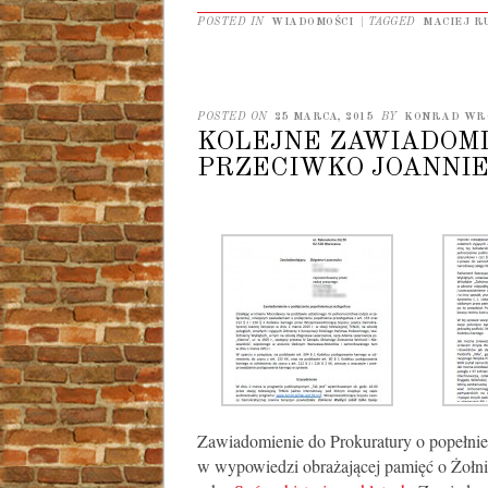
POSTED IN
WIADOMOŚCI
|
TAGGED
MACIEJ R
POSTED ON
25 MARCA, 2015
BY
KONRAD WR
KOLEJNE ZAWIADOM
PRZECIWKO JOANNIE
Zawiadomienie do Prokuratury o popełnie
w wypowiedzi obrażającej pamięć o Żołn