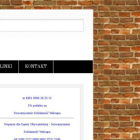
LINKI
KONTAKT
nr KRS 0000 28 33 15
1% podatku na
Stowarzyszenie Solidarność Walcząca
Wsparcie dla Gazety Obywatelskiej - Stowarzyszenie
Solidarność Walcząca
64 1090 1522 0000 0001 0735 2590