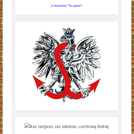
(z dopiskiem "Na gazetę")