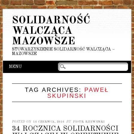
SOLIDARNOŚĆ
WALCZĄCA
MAZOWSZE
STOWARZYSZENIE SOLIDARNOŚĆ WALCZĄCA –
MAZOWSZE
Main menu
Skip
MENU
to
content
TAG ARCHIVES:
PAWEŁ
SKUPIŃSKI
POSTED ON
14 CZERWCA, 2016
BY
PIOTR RZEWUSKI
34 ROCZNICA SOLIDARNOŚCI