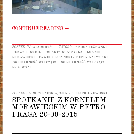
CONTINUE READING
→
POSTED IN
WIADOMOŚCI
|
TAGGED
JANUSZ JEŻEWSKI
,
JERZY BOGUMIŁ
,
JOLANTA GORCZYCKA
,
KORNEL
MORAWIECKI
,
PAWEŁ SKUPIŃSKI
,
PIOTR RZEWUSKI
,
SOLIDARNOŚĆ WALCZĄCA
,
SOLIDARNOŚĆ WALCZĄCA
MAZOWSZE
|
POSTED ON
23 WRZEŚNIA, 2015
BY
PIOTR RZEWUSKI
SPOTKANIE Z KORNELEM
MORAWIECKIM W RETRO
PRAGA 20-09-2015