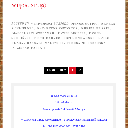
WIĘCEJ ZDJĘĆ…
POSTED IN
WIADOMOŚCI
|
TAGGED
DIGNUM SUTDIO
,
KAPELA
Z CHMIELNEJ
,
KATARZYNA KOWNACKA
,
KURIER PRASKI
,
MAŁGORZATA CZUCZMAN
,
PAWEŁ LISIECKI
,
PAWEŁ
SKUPIŃSKI
,
PIOTR MARZEC
,
PIOTR RZEWUSKI
,
RETRO
PRAGA
,
RYSZARD MAKOWSKI
,
TERESA MIODUSZESKA
,
ZDZISŁAW PATER
|
PAGE 1 OF 2
1
2
nr KRS 0000 28 33 15
1% podatku na
Stowarzyszenie Solidarność Walcząca
Wsparcie dla Gazety Obywatelskiej - Stowarzyszenie Solidarność Walcząca
64 1090 1522 0000 0001 0735 2590