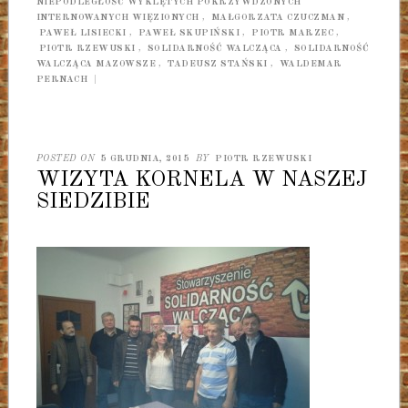
NIEPODLEGŁOŚĆ WYKLĘTYCH POKRZYWDZONYCH
INTERNOWANYCH WIĘZIONYCH
,
MAŁGORZATA CZUCZMAN
,
PAWEŁ LISIECKI
,
PAWEŁ SKUPIŃSKI
,
PIOTR MARZEC
,
PIOTR RZEWUSKI
,
SOLIDARNOŚĆ WALCZĄCA
,
SOLIDARNOŚĆ
WALCZĄCA MAZOWSZE
,
TADEUSZ STAŃSKI
,
WALDEMAR
PERNACH
|
POSTED ON
5 GRUDNIA, 2015
BY
PIOTR RZEWUSKI
WIZYTA KORNELA W NASZEJ
SIEDZIBIE