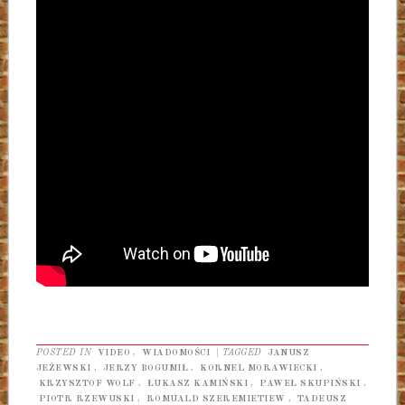
POSTED IN
VIDEO
,
WIADOMOŚCI
|
TAGGED
JANUSZ
JEŻEWSKI
,
JERZY BOGUMIŁ
,
KORNEL MORAWIECKI
,
KRZYSZTOF WOLF
,
ŁUKASZ KAMIŃSKI
,
PAWEŁ SKUPIŃSKI
,
PIOTR RZEWUSKI
,
ROMUALD SZEREMIETIEW
,
TADEUSZ