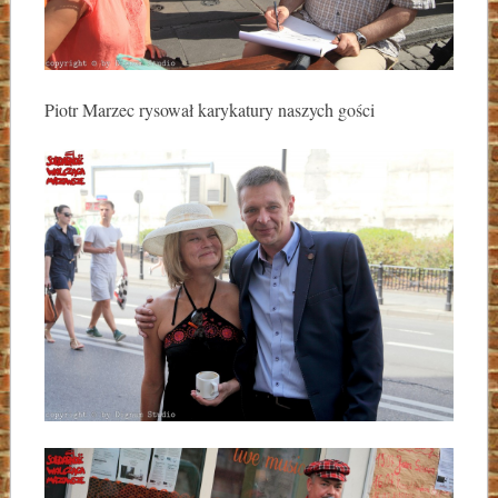
Piotr Marzec rysował karykatury naszych gości