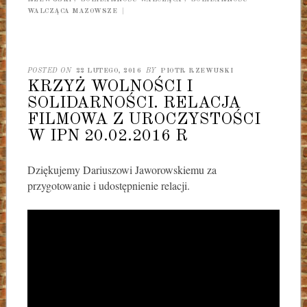
WALCZĄCA MAZOWSZE
|
POSTED ON
22 LUTEGO, 2016
BY
PIOTR RZEWUSKI
KRZYŻ WOLNOŚCI I
SOLIDARNOŚCI. RELACJA
FILMOWA Z UROCZYSTOŚCI
W IPN 20.02.2016 R
Dziękujemy Dariuszowi Jaworowskiemu za
przygotowanie i udostępnienie relacji.