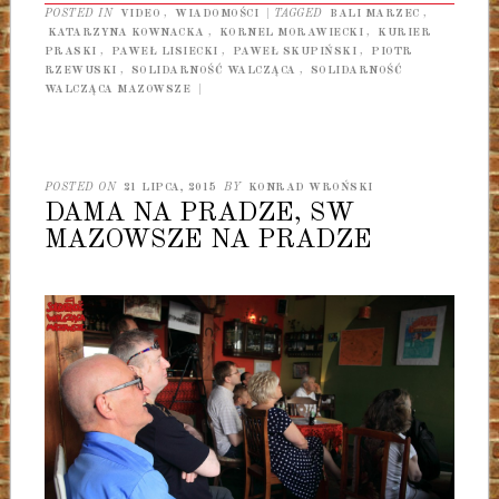
POSTED IN
VIDEO
,
WIADOMOŚCI
|
TAGGED
BALI MARZEC
,
KATARZYNA KOWNACKA
,
KORNEL MORAWIECKI
,
KURIER
PRASKI
,
PAWEŁ LISIECKI
,
PAWEŁ SKUPIŃSKI
,
PIOTR
RZEWUSKI
,
SOLIDARNOŚĆ WALCZĄCA
,
SOLIDARNOŚĆ
WALCZĄCA MAZOWSZE
|
POSTED ON
21 LIPCA, 2015
BY
KONRAD WROŃSKI
DAMA NA PRADZE, SW
MAZOWSZE NA PRADZE