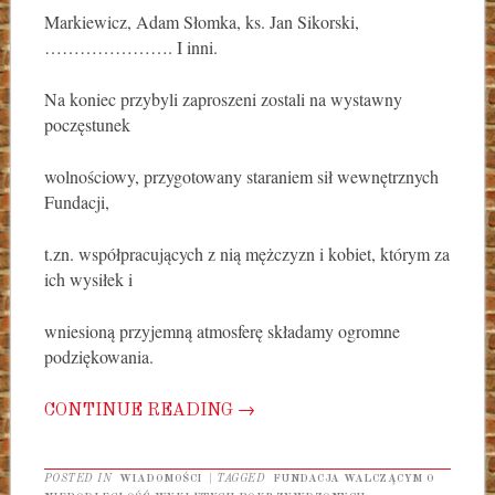
Markiewicz, Adam Słomka, ks. Jan Sikorski,
…………………. I inni.
Na koniec przybyli zaproszeni zostali na wystawny
poczęstunek
wolnościowy, przygotowany staraniem sił wewnętrznych
Fundacji,
t.zn. współpracujących z nią mężczyzn i kobiet, którym za
ich wysiłek i
wniesioną przyjemną atmosferę składamy ogromne
podziękowania.
CONTINUE READING
→
POSTED IN
WIADOMOŚCI
|
TAGGED
FUNDACJA WALCZĄCYM O