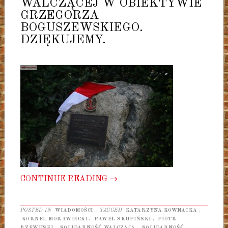
WALCZĄCEJ W OBIEKTYWIE
GRZEGORZA
BOGUSZEWSKIEGO.
DZIĘKUJEMY.
CONTINUE READING
→
POSTED IN
WIADOMOŚCI
|
TAGGED
KATARZYNA KOWNACKA
,
KORNEL MORAWIECKI
,
PAWEŁ SKUPIŃSKI
,
PIOTR
RZEWUSKI
,
SOLIDARNOŚĆ WALCZĄCA
,
SOLIDARNOŚĆ