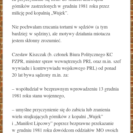
górników zastrzelonych w grudniu 1981 roku przez
milicję pod kopalnią „Wujek”.
Nie pochwalam rzucania tortami w sędziów (a tym
bardziej: w sędziny), ale motywy działania miotacza
jestem skłonny zrozumieć.
Czesław Kiszczak (b. członek Biura Politycznego KC
PZPR, minister spraw wewnętrznych PRL oraz m.in. szef
wywiadu i kontrwywiadu wojskowego PRL) od ponad
20 lat bywa sądzony m.in. za:
– współudział w bezprawnym wprowadzeniu 13 grudnia
1981 roku stanu wojennego,
– umyślne przyczynienie się do zabicia lub zranienia
wielu strajkujących górników z kopalni „Wujek”
i „Manifest Lipcowy” poprzez bezprawne przekazanie
w grudniu 1981 roku dowódcom oddziałów MO swoich