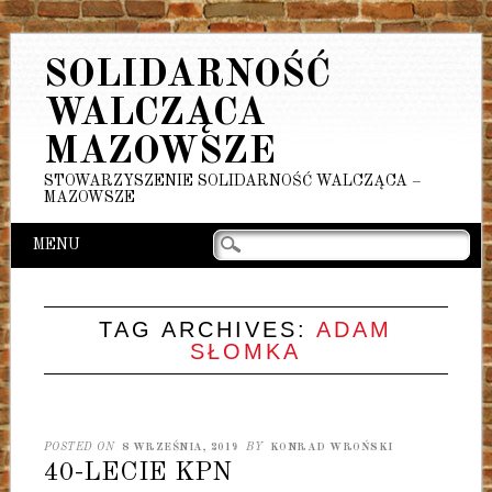
SOLIDARNOŚĆ
WALCZĄCA
MAZOWSZE
STOWARZYSZENIE SOLIDARNOŚĆ WALCZĄCA –
MAZOWSZE
Main menu
Skip
MENU
to
content
TAG ARCHIVES:
ADAM
SŁOMKA
POSTED ON
8 WRZEŚNIA, 2019
BY
KONRAD WROŃSKI
40-LECIE KPN