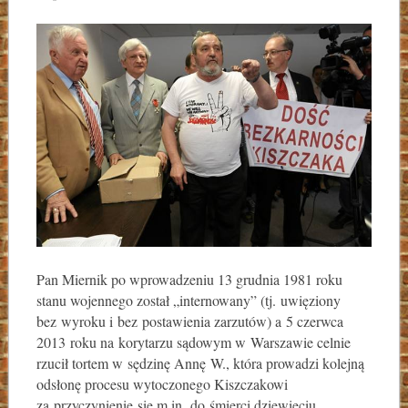
Pan Miernik po wprowadzeniu 13 grudnia 1981 roku
stanu wojennego został „internowany” (tj. uwięziony
bez wyroku i bez postawienia zarzutów) a 5 czerwca
2013 roku na korytarzu sądowym w Warszawie celnie
rzucił tortem w sędzinę Annę W., która prowadzi kolejną
odsłonę procesu wytoczonego Kiszczakowi
za przyczynienie się m.in. do śmierci dziewięciu