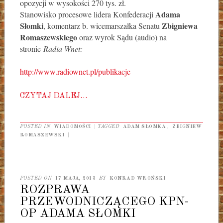
opozycji w wysokości 270 tys. zł.
Adama
Stanowisko procesowe lidera Konfederacji
Słomki
Zbigniewa
, komentarz b. wicemarszałka Senatu
Romaszewskiego
oraz wyrok Sądu (audio) na
stronie
Radia Wnet:
http://www.radiownet.pl/publikacje
CZYTAJ DALEJ…
POSTED IN
WIADOMOŚCI
|
TAGGED
ADAM SŁOMKA
,
ZBIGNIEW
ROMASZEWSKI
|
POSTED ON
17 MAJA, 2013
BY
KONRAD WROŃSKI
ROZPRAWA
PRZEWODNICZĄCEGO KPN-
OP ADAMA SŁOMKI