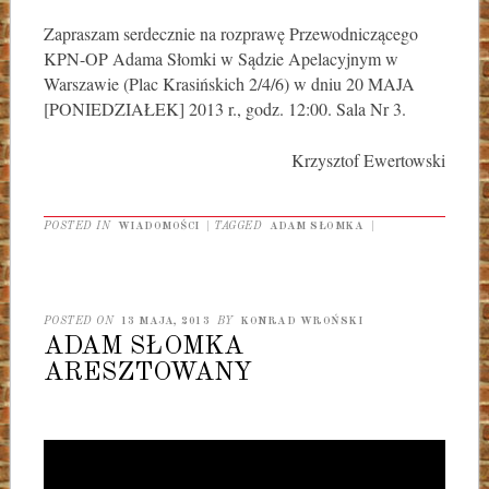
Zapraszam serdecznie na rozprawę Przewodniczącego
KPN-OP Adama Słomki w Sądzie Apelacyjnym w
Warszawie (Plac Krasińskich 2/4/6) w dniu 20 MAJA
[PONIEDZIAŁEK] 2013 r., godz. 12:00. Sala Nr 3.
Krzysztof Ewertowski
POSTED IN
WIADOMOŚCI
|
TAGGED
ADAM SŁOMKA
|
POSTED ON
13 MAJA, 2013
BY
KONRAD WROŃSKI
ADAM SŁOMKA
ARESZTOWANY