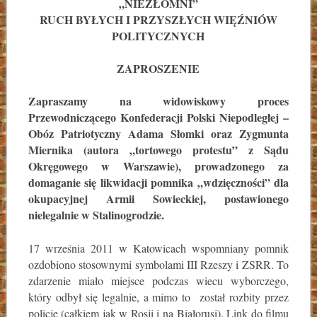
„NIEZŁOMNI”
RUCH BYŁYCH I PRZYSZŁYCH WIĘŹNIÓW
POLITYCZNYCH
ZAPROSZENIE
Zapraszamy na widowiskowy proces
Przewodniczącego Konfederacji Polski Niepodległej –
Obóz Patriotyczny Adama Słomki oraz Zygmunta
Miernika (autora „tortowego protestu” z Sądu
Okręgowego w Warszawie), prowadzonego za
domaganie się likwidacji pomnika „wdzięczności” dla
okupacyjnej Armii Sowieckiej, postawionego
nielegalnie w Stalinogrodzie.
17 września 2011 w Katowicach wspomniany pomnik
ozdobiono stosownymi symbolami III Rzeszy i ZSRR. To
zdarzenie miało miejsce podczas wiecu wyborczego,
który odbył się legalnie, a mimo to został rozbity przez
policję (całkiem jak w Rosji i na Białorusi). Link do filmu