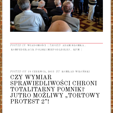
POSTED IN
WIADOMOŚCI
|
TAGGED
ADAM SŁOMKA
,
KONFEDERACJA POLSKI NIEPODLEGŁEJ
,
KPN
|
POSTED ON
19 CZERWCA, 2013
BY
KONRAD WROŃSKI
CZY WYMIAR
SPRAWIEDLIWOŚCI CHRONI
TOTALITARNY POMNIK?
JUTRO MOŻLIWY „TORTOWY
PROTEST 2”!