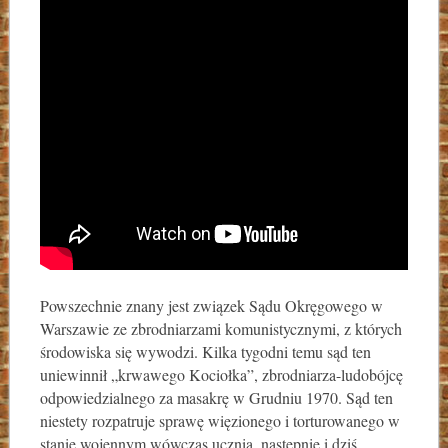
Powszechnie znany jest związek Sądu Okręgowego w
Warszawie ze zbrodniarzami komunistycznymi, z których
środowiska się wywodzi. Kilka tygodni temu sąd ten
uniewinnił „krwawego Kociołka”, zbrodniarza-ludobójcę
odpowiedzialnego za masakrę w Grudniu 1970. Sąd ten
niestety rozpatruje sprawę więzionego i torturowanego w
stanie wojennym wówczas ucznia, następnie i dziś