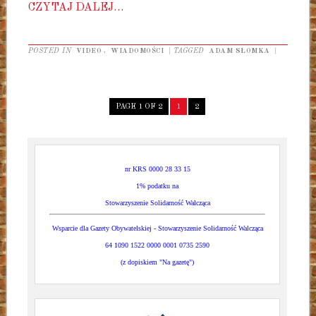
CZYTAJ DALEJ…
POSTED IN
VIDEO
,
WIADOMOŚCI
|
TAGGED
ADAM SŁOMKA
|
PAGE 1 OF 2
1
2
nr KRS 0000 28 33 15
1% podatku na
Stowarzyszenie Solidarność Walcząca
Wsparcie dla Gazety Obywatelskiej - Stowarzyszenie Solidarność Walcząca
64 1090 1522 0000 0001 0735 2590
(z dopiskiem "Na gazetę")