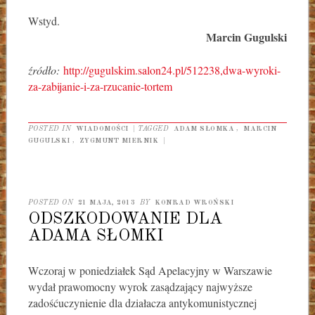
Wstyd.
Marcin Gugulski
źródło:
http://gugulskim.salon24.pl/512238,dwa-wyroki-
za-zabijanie-i-za-rzucanie-tortem
POSTED IN
WIADOMOŚCI
|
TAGGED
ADAM SŁOMKA
,
MARCIN
GUGULSKI
,
ZYGMUNT MIERNIK
|
POSTED ON
21 MAJA, 2013
BY
KONRAD WROŃSKI
ODSZKODOWANIE DLA
ADAMA SŁOMKI
Wczoraj w poniedziałek Sąd Apelacyjny w Warszawie
wydał prawomocny wyrok zasądzający najwyższe
zadośćuczynienie dla działacza antykomunistycznej