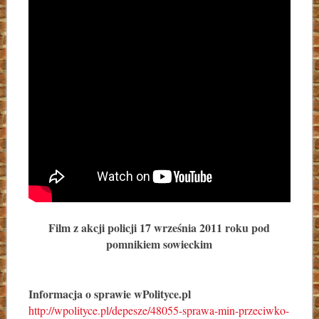
Film z akcji policji 17 września 2011 roku pod
pomnikiem sowieckim
Informacja o sprawie wPolityce.pl
http://wpolityce.pl/depesze/48055-sprawa-min-przeciwko-