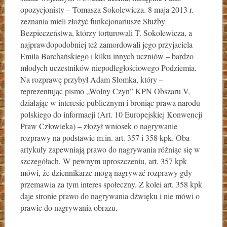
opozycjonisty – Tomasza Sokolewicza. 8 maja 2013 r.
zeznania mieli złożyć funkcjonariusze Służby
Bezpieczeństwa, którzy torturowali T. Sokolewicza, a
najprawdopodobniej też zamordowali jego przyjaciela
Emila Barchańskiego i kilku innych uczniów – bardzo
młodych uczestników niepodległościowego Podziemia.
Na rozprawę przybył Adam Słomka, który –
reprezentując pismo „Wolny Czyn” KPN Obszaru V,
działając w interesie publicznym i broniąc prawa narodu
polskiego do informacji (Art. 10 Europejskiej Konwencji
Praw Człowieka) – złożył wniosek o nagrywanie
rozprawy na podstawie m.in. art. 357 i 358 kpk. Oba
artykuły zapewniają prawo do nagrywania różniąc się w
szczegółach. W pewnym uproszczeniu, art. 357 kpk
mówi, że dziennikarze mogą nagrywać rozprawy gdy
przemawia za tym interes społeczny. Z kolei art. 358 kpk
daje stronie prawo do nagrywania dźwięku i nie mówi o
prawie do nagrywania obrazu.