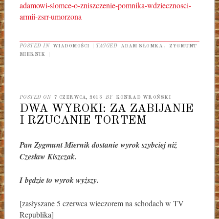
adamowi-slomce-o-zniszczenie-pomnika-wdziecznosci-
armii-zsrr-umorzona
POSTED IN
WIADOMOŚCI
|
TAGGED
ADAM SŁOMKA
,
ZYGMUNT
MIERNIK
|
POSTED ON
7 CZERWCA, 2013
BY
KONRAD WROŃSKI
DWA WYROKI: ZA ZABIJANIE
I RZUCANIE TORTEM
Pan Zygmunt Miernik dostanie wyrok szybciej niż
Czesław Kiszczak.
I będzie to wyrok wyższy.
[zasłyszane 5 czerwca wieczorem na schodach w TV
Republika]