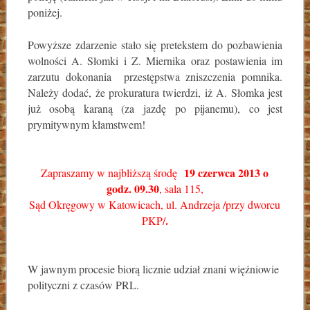
poniżej.
Powyższe zdarzenie stało się pretekstem do pozbawienia
wolności A. Słomki i Z. Miernika oraz postawienia im
zarzutu dokonania przestępstwa zniszczenia pomnika.
Należy dodać, że prokuratura twierdzi, iż A. Słomka jest
już osobą karaną (za jazdę po pijanemu), co jest
prymitywnym kłamstwem!
19 czerwca 2013 o
Zapraszamy w najbliższą środę
godz. 09.30
, sala 115,
Sąd Okręgowy w Katowicach, ul. Andrzeja /przy dworcu
.
PKP/
W jawnym procesie biorą licznie udział znani więźniowie
polityczni z czasów PRL.