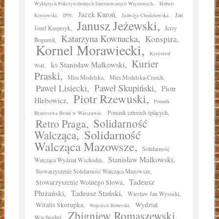
Wyklętych Pokrzywdzonych Internowanych Więzionych
Hubert
Jacek Kuroń
Jan
Kossowski
IPN
Jadwiga Chmielowska
Janusz Jeżewski
Józef Kasprzyk
Jerzy
Katarzyna Kownacka
Konspira
Bogumił
Kornel Morawiecki
Krzysztof
Kurier
ks Stanisław Małkowski
Wolf
Praski
Mira Modelska
Mira Modelska-Creech
Paweł Skupiński
Paweł Lisiecki
Piotr
Piotr Rzewuski
Hlebowicz
Pomnik
Pomnik czterech śpiących
Braterstwa Broni w Warszawie
Solidarność
Retro Praga
Solidarność
Walcząca
Walcząca Mazowsze
Solidarność
Stanisław Małkowski
Walcząca Wydział Wschodni
Stowarzyszenie Solidarność Walcząca Mazowsze
Tadeusz
Stowarzyszenie Wolnego Słowa
Płużański
Tadeusz Stański
Wiesław Jan Wysocki
Witalis Skorupka
Wydział
Wojciech Boberski
Zbigniew Romaszewski
Wschodni