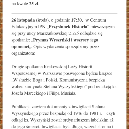
25 zł
na kwotę
.
26 listopada
17:30
(środa), o godzinie
, w Centrum
Przystanek Historia
Edukacyjnym IPN „
” mieszczącym
się przy ulicy Marszałkowskiej 21/25 odbędzie się
Prymas Wyszyński i wszyscy jego
spotkanie: „
oponenci
„. Opis wydarzenia sporządzony przez
organizatora:
Drugie spotkanie Krakowskiej Loży Historii
Współczesnej w Warszawie poświęcone będzie książce
„W służbie Boga i Polski. Komunistyczna bezpieka
wobec kardynała Stefana Wyszyńskiego” pod redakcją ks.
Józefa Mareckiego i Filipa Musiała.
Publikacja zawiera dokumenty z inwigilacji Stefana
Wyszyńskiego przez bezpiekę od 1946 do 1981 r. – czyli
odkąd ks. Wyszyński został ordynariuszem lubelskim aż
do jego śmierci. Inwigilacja była długa, wszechstronna i