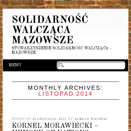
SOLIDARNOŚĆ
WALCZĄCA
MAZOWSZE
STOWARZYSZENIE SOLIDARNOŚĆ WALCZĄCA –
MAZOWSZE
Main menu
Skip
MENU
to
content
MONTHLY ARCHIVES:
LISTOPAD 2014
POSTED ON
22 LISTOPADA, 2014
BY
KONRAD WROŃSKI
KORNEL MORAWIECKI –