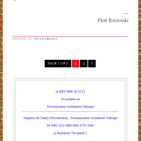
—
Piotr Rzewuski
POSTED IN
WIADOMOŚCI
|
PAGE 1 OF 3
1
2
3
nr KRS 0000 28 33 15
1% podatku na
Stowarzyszenie Solidarność Walcząca
Wsparcie dla Gazety Obywatelskiej - Stowarzyszenie Solidarność Walcząca
64 1090 1522 0000 0001 0735 2590
(z dopiskiem "Na gazetę")