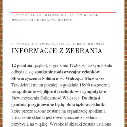
POSTED IN
VIDEO
,
WIADOMOŚCI
|
TAGGED
KORNEL
MORAWIECKI
,
MEMORY OF NATIONS
|
POSTED ON
21 LISTOPADA, 2014
BY
KONRAD WROŃSKI
INFORMACJE Z ZEBRANIA
12 grudnia
17:30
(piątek), o godzinie
, w naszym lokalu
spotkanie nadzwyczajne członków
odbędzie się
Stowarzyszenia Solidarność Walcząca Mazowsze
.
18:00
Trzydzieści minut później, o godzinie
rozpocznie
spotkanie wigilijne dla członków i sympatyków
się
Do dnia 4
Stowarzyszenia Solidarność Walcząca.
grudnia przyjmowane będą obowiązkowe składki
,
które przeznaczone zostaną na organizację spotkania.
Uiszczenie składki jest równoznaczne z deklaracją
przybycia na wigilię. Wysokość składki została ustalona