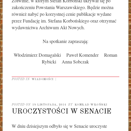
Żółwinie, w którym Stefan Korboński ukrywał się po
zakończeniu Powstania Warszawskiego. Będzie można
również nabyć po korzystnej cenie publikacje wydane
przez Fundację im. Stefana Korbońskiego oraz otrzymać
wydawnictwa Archiwum Akt Nowych.
Na spotkanie zapraszają:
Włodzimierz Domagalski Paweł Komender Roman
Rybicki Anna Sobczak
POSTED IN
WIADOMOŚCI
|
POSTED ON
19 LISTOPADA, 2014
BY
KONRAD WROŃSKI
UROCZYSTOŚCI W SENACIE
W dniu dzisiejszym odbyło się w Senacie uroczyste