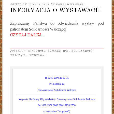
POSTED ON
20 MAJA, 2013
BY
KONRAD WROŃSKI
INFORMACJA O WYSTAWACH
Zapraszamy Państwa do odwiedzenia wystaw pod
patronatem Solidarności Walczącej
CZYTAJ DALEJ…
POSTED IN
WIADOMOŚCI
|
TAGGED
IPN
,
SOLIDARNOŚĆ
WALCZĄCA
,
WYSTAWA
|
nr KRS 0000 28 33 15
1% podatku na
Stowarzyszenie Solidarność Walcząca
Wsparcie dla Gazety Obywatelskiej - Stowarzyszenie Solidarność Walcząca
64 1090 1522 0000 0001 0735 2590
(z dopiskiem "Na gazetę")