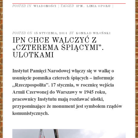
POSTED IN
WIADOMOŚCI
|
TAGGED
IPN
,
LINIA OPORU
|
POSTED ON
15 STYCZNIA, 2014
BY
KONRAD WROŃSKI
IPN CHCE WALCZYĆ Z
„CZTEREMA ŚPIĄCYMI”.
ULOTKAMI
Instytut Pamięci Narodowej włączy się w walkę o
usunięcie pomnika czterech śpiących – informuje
„Rzeczpospolita”. 17 stycznia, w rocznicę wejścia
Armii Czerwonej do Warszawy w 1945 roku,
pracownicy Instytutu mają rozdawać ulotki,
przypominające że monument jest symbolem rządów
komunistycznych.