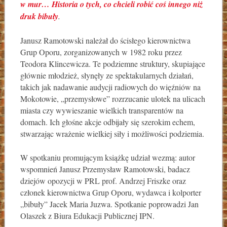
w mur… Historia o tych, co chcieli robić coś innego niż
druk bibuły
.
Janusz Ramotowski należał do ścisłego kierownictwa
Grup Oporu, zorganizowanych w 1982 roku przez
Teodora Klincewicza. Te podziemne struktury, skupiające
głównie młodzież, słynęły ze spektakularnych działań,
takich jak nadawanie audycji radiowych do więźniów na
Mokotowie, „przemysłowe” rozrzucanie ulotek na ulicach
miasta czy wywieszanie wielkich transparentów na
domach. Ich głośne akcje odbijały się szerokim echem,
stwarzając wrażenie wielkiej siły i możliwości podziemia.
W spotkaniu promującym książkę udział wezmą: autor
wspomnień Janusz Przemysław Ramotowski, badacz
dziejów opozycji w PRL prof. Andrzej Friszke oraz
członek kierownictwa Grup Oporu, wydawca i kolporter
„bibuły” Jacek Maria Juzwa. Spotkanie poprowadzi Jan
Olaszek z Biura Edukacji Publicznej IPN.