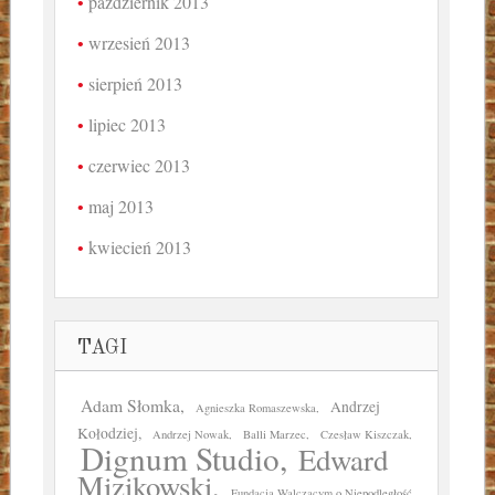
październik 2013
wrzesień 2013
sierpień 2013
lipiec 2013
czerwiec 2013
maj 2013
kwiecień 2013
TAGI
Adam Słomka
Andrzej
Agnieszka Romaszewska
Kołodziej
Andrzej Nowak
Balli Marzec
Czesław Kiszczak
Dignum Studio
Edward
Mizikowski
Fundacja Walczącym o Niepodległość