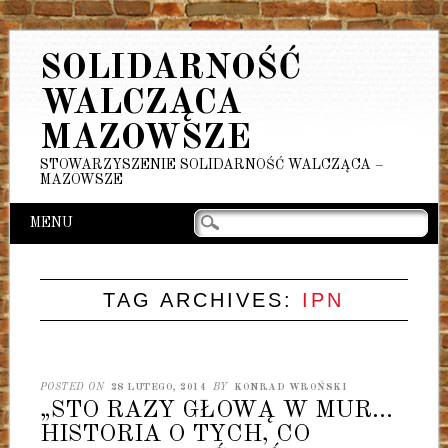
SOLIDARNOŚĆ
WALCZĄCA
MAZOWSZE
STOWARZYSZENIE SOLIDARNOŚĆ WALCZĄCA –
MAZOWSZE
Main menu
Skip
MENU
to
content
TAG ARCHIVES:
IPN
POSTED ON
28 LUTEGO, 2014
BY
KONRAD WROŃSKI
„STO RAZY GŁOWĄ W MUR…
HISTORIA O TYCH, CO