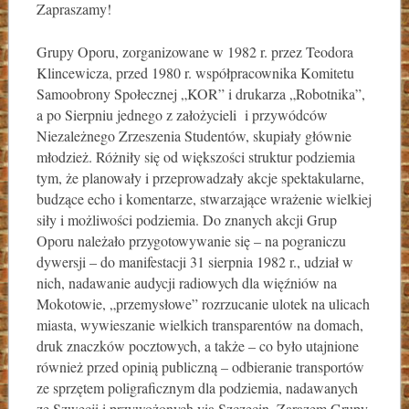
Zapraszamy!
Grupy Oporu, zorganizowane w 1982 r. przez Teodora
Klincewicza, przed 1980 r. współpracownika Komitetu
Samoobrony Społecznej „KOR” i drukarza „Robotnika”,
a po Sierpniu jednego z założycieli i przywódców
Niezależnego Zrzeszenia Studentów, skupiały głównie
młodzież. Różniły się od większości struktur podziemia
tym, że planowały i przeprowadzały akcje spektakularne,
budzące echo i komentarze, stwarzające wrażenie wielkiej
siły i możliwości podziemia. Do znanych akcji Grup
Oporu należało przygotowywanie się – na pograniczu
dywersji – do manifestacji 31 sierpnia 1982 r., udział w
nich, nadawanie audycji radiowych dla więźniów na
Mokotowie, „przemysłowe” rozrzucanie ulotek na ulicach
miasta, wywieszanie wielkich transparentów na domach,
druk znaczków pocztowych, a także – co było utajnione
również przed opinią publiczną – odbieranie transportów
ze sprzętem poligraficznym dla podziemia, nadawanych
ze Szwecji i przywożonych via Szczecin. Zarazem Grupy