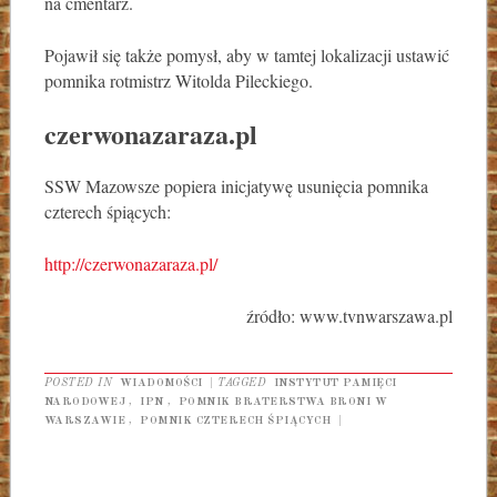
na cmentarz.
Pojawił się także pomysł, aby w tamtej lokalizacji ustawić
pomnika rotmistrz Witolda Pileckiego.
czerwonazaraza.pl
SSW Mazowsze popiera inicjatywę usunięcia pomnika
czterech śpiących:
http://czerwonazaraza.pl/
źródło: www.tvnwarszawa.pl
POSTED IN
WIADOMOŚCI
|
TAGGED
INSTYTUT PAMIĘCI
NARODOWEJ
,
IPN
,
POMNIK BRATERSTWA BRONI W
WARSZAWIE
,
POMNIK CZTERECH ŚPIĄCYCH
|