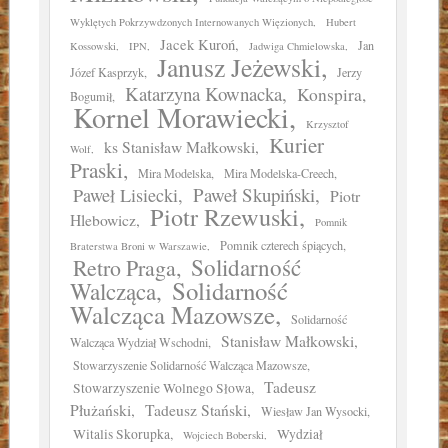
Wyklętych Pokrzywdzonych Internowanych Więzionych
Hubert
Jacek Kuroń
Jan
Kossowski
IPN
Jadwiga Chmielowska
Janusz Jeżewski
Józef Kasprzyk
Jerzy
Katarzyna Kownacka
Konspira
Bogumił
Kornel Morawiecki
Krzysztof
Kurier
ks Stanisław Małkowski
Wolf
Praski
Mira Modelska
Mira Modelska-Creech
Paweł Skupiński
Paweł Lisiecki
Piotr
Piotr Rzewuski
Hlebowicz
Pomnik
Pomnik czterech śpiących
Braterstwa Broni w Warszawie
Solidarność
Retro Praga
Solidarność
Walcząca
Walcząca Mazowsze
Solidarność
Stanisław Małkowski
Walcząca Wydział Wschodni
Stowarzyszenie Solidarność Walcząca Mazowsze
Tadeusz
Stowarzyszenie Wolnego Słowa
Płużański
Tadeusz Stański
Wiesław Jan Wysocki
Witalis Skorupka
Wydział
Wojciech Boberski