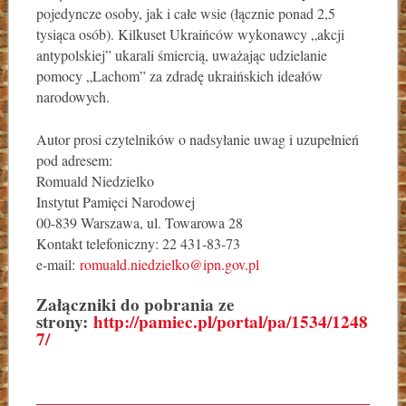
pojedyncze osoby, jak i całe wsie (łącznie ponad 2,5
tysiąca osób). Kilkuset Ukraińców wykonawcy „akcji
antypolskiej” ukarali śmiercią, uważając udzielanie
pomocy „Lachom” za zdradę ukraińskich ideałów
narodowych.
Autor prosi czytelników o nadsyłanie uwag i uzupełnień
pod adresem:
Romuald Niedzielko
Instytut Pamięci Narodowej
00-839 Warszawa, ul. Towarowa 28
Kontakt telefoniczny: 22 431-83-73
e-mail:
romuald.niedzielko@ipn.gov.pl
Załączniki do pobrania ze
strony:
http://pamiec.pl/portal/pa/1534/1248
7/