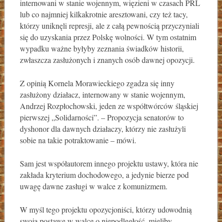
internowani w stanie wojennym, więzieni w czasach PRL
lub co najmniej kilkakrotnie aresztowani, czy też tacy,
którzy uniknęli represji, ale z całą pewnością przyczyniali
się do uzyskania przez Polskę wolności. W tym ostatnim
wypadku ważne byłyby zeznania świadków historii,
zwłaszcza zasłużonych i znanych osób dawnej opozycji.
Z opinią Kornela Morawieckiego zgadza się inny
zasłużony działacz, internowany w stanie wojennym,
Andrzej Rozpłochowski, jeden ze współtwórców śląskiej
pierwszej „Solidarności”. – Propozycja senatorów to
dyshonor dla dawnych działaczy, którzy nie zasłużyli
sobie na takie potraktowanie – mówi.
Sam jest współautorem innego projektu ustawy, która nie
zakłada kryterium dochodowego, a jedynie bierze pod
uwagę dawne zasługi w walce z komunizmem.
W myśl tego projektu opozycjoniści, którzy udowodnią
swoją postawę w walce o niepodległość, mieliby