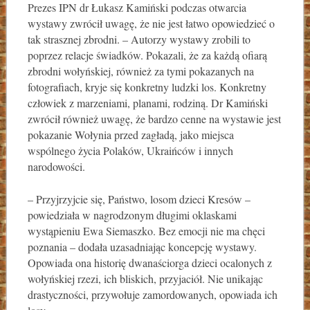
Prezes IPN dr Łukasz Kamiński podczas otwarcia
wystawy zwrócił uwagę, że nie jest łatwo opowiedzieć o
tak strasznej zbrodni. – Autorzy wystawy zrobili to
poprzez relacje świadków. Pokazali, że za każdą ofiarą
zbrodni wołyńskiej, również za tymi pokazanych na
fotografiach, kryje się konkretny ludzki los. Konkretny
człowiek z marzeniami, planami, rodziną. Dr Kamiński
zwrócił również uwagę, że bardzo cenne na wystawie jest
pokazanie Wołynia przed zagładą, jako miejsca
wspólnego życia Polaków, Ukraińców i innych
narodowości.
– Przyjrzyjcie się, Państwo, losom dzieci Kresów –
powiedziała w nagrodzonym długimi oklaskami
wystąpieniu Ewa Siemaszko. Bez emocji nie ma chęci
poznania – dodała uzasadniając koncepcję wystawy.
Opowiada ona historię dwanaściorga dzieci ocalonych z
wołyńskiej rzezi, ich bliskich, przyjaciół. Nie unikając
drastyczności, przywołuje zamordowanych, opowiada ich