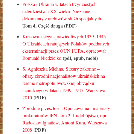
Polska i Ukraina w latach trzydziestych–
czterdziestych XX wieku. Nieznane
,
dokumenty z archiwów służb specjalnych
Tom 4, Część druga (PDF)
Kresowa księga sprawiedliwych 1939–1945.
O Ukraińcach ratujących Polaków poddanych
eksterminacji przez OUN i UPA
, opracował
(pdf, epub, mobi)
Romuald Niedzielko
S. Agnieszka Michna,
Siostry zakonne –
ofiary zbrodni nacjonalistów ukraińskich na
terenie metropolii lwowskiej obrządku
łacińskiego w latach 1939–1947
, Warszawa
(PDF)
2010
Zbrodnie przeszłości. Opracowania i materiały
prokuratorów IPN
, tom 2,
Ludobójstwo
, opr.
Radosław Ignatiew, Antoni Kura, Warszawa
(PDF)
2008