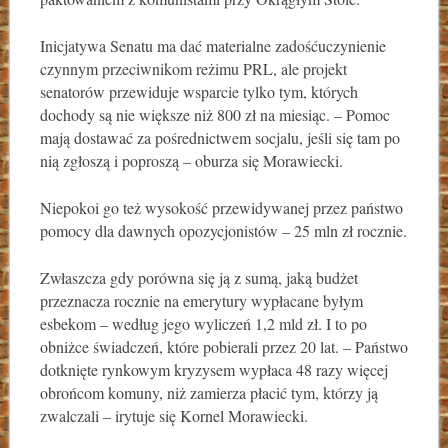
Inicjatywa Senatu ma dać materialne zadośćuczynienie
czynnym przeciwnikom reżimu PRL, ale projekt
senatorów przewiduje wsparcie tylko tym, których
dochody są nie większe niż 800 zł na miesiąc. – Pomoc
mają dostawać za pośrednictwem socjalu, jeśli się tam po
nią zgłoszą i poproszą – oburza się Morawiecki.
Niepokoi go też wysokość przewidywanej przez państwo
pomocy dla dawnych opozycjonistów – 25 mln zł rocznie.
Zwłaszcza gdy porówna się ją z sumą, jaką budżet
przeznacza rocznie na emerytury wypłacane byłym
esbekom – według jego wyliczeń 1,2 mld zł. I to po
obniżce świadczeń, które pobierali przez 20 lat. – Państwo
dotknięte rynkowym kryzysem wypłaca 48 razy więcej
obrońcom komuny, niż zamierza płacić tym, którzy ją
zwalczali – irytuje się Kornel Morawiecki.