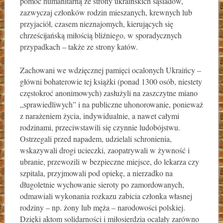
pomoc humanitarną ze strony ukraińskich sąsiadów,
zazwyczaj członków rodzin mieszanych, krewnych lub
przyjaciół, czasem nieznajomych, kierujących się
chrześcijańską miłością bliźniego, w sporadycznych
przypadkach – także ze strony katów.
Zachowani we wdzięcznej pamięci ocalonych Ukraińcy –
główni bohaterowie tej książki (ponad 1300 osób, niestety
częstokroć anonimowych) zasłużyli na zaszczytne miano
„sprawiedliwych” i na publiczne uhonorowanie, ponieważ
z narażeniem życia, indywidualnie, a nawet całymi
rodzinami, przeciwstawili się czynnie ludobójstwu.
Ostrzegali przed napadem, udzielali schronienia,
wskazywali drogi ucieczki, zaopatrywali w żywność i
ubranie, przewozili w bezpieczne miejsce, do lekarza czy
szpitala, przyjmowali pod opiekę, a nierzadko na
długoletnie wychowanie sieroty po zamordowanych,
odmawiali wykonania rozkazu zabicia członka własnej
rodziny – np. żony lub męża – narodowości polskiej.
Dzięki aktom solidarności i miłosierdzia ocalały zarówno