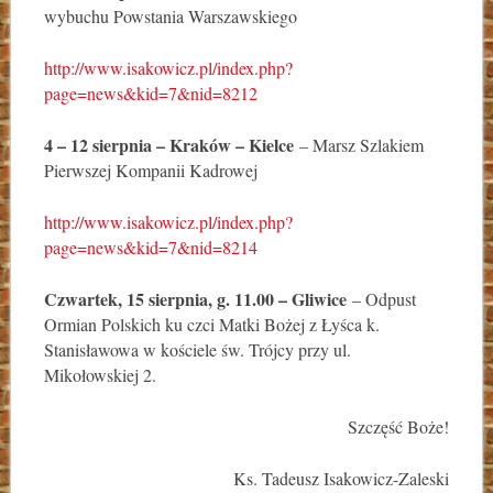
wybuchu Powstania Warszawskiego
http://www.isakowicz.pl/index.php?
page=news&kid=7&nid=8212
4 – 12 sierpnia – Kraków – Kielce
– Marsz Szlakiem
Pierwszej Kompanii Kadrowej
http://www.isakowicz.pl/index.php?
page=news&kid=7&nid=8214
Czwartek, 15 sierpnia, g. 11.00 – Gliwice
– Odpust
Ormian Polskich ku czci Matki Bożej z Łyśca k.
Stanisławowa w kościele św. Trójcy przy ul.
Mikołowskiej 2.
Szczęść Boże!
Ks. Tadeusz Isakowicz-Zaleski