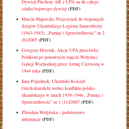
Dywizji Piechoty AK z UPA na tle całego
(PDF)
szlaku bojowego dywizji
Marcin Majewski,
Przyczynek do wojennych
dziejów Ukraińskiego Legionu Samoobrony
(1943-1945)
, „Pamięć i Sprawiedliwość” nr 2
(PDF)
(8)/2005
Grzegorz Hryciuk,
Akcje UPA przeciwko
Polakom po ponownym zajęciu Wołynia i
Galicji Wschodniej przez Armię Czerwoną w
(PDF)
1944 roku
Inna Pojizdnyk,
Ukraiński Kościół
Greckokatolicki wobec konfliktu polsko-
ukraińskiego w latach 1939–1946
, „Pamięć i
(PDF)
Sprawiedliwość” nr 1 (11)/2007
Zbrodnia Wołyńska – podstawowe
(PDF)
informacje