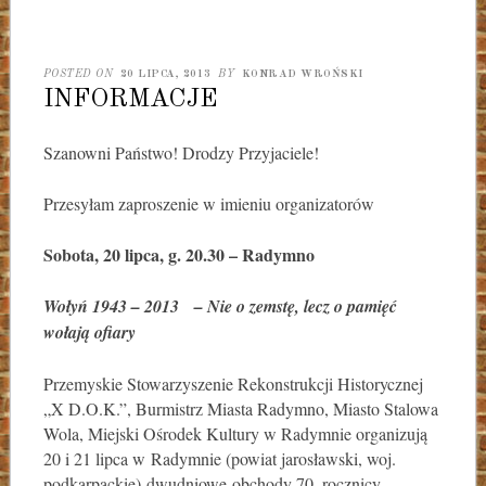
POSTED ON
20 LIPCA, 2013
BY
KONRAD WROŃSKI
INFORMACJE
Szanowni Państwo! Drodzy Przyjaciele!
Przesyłam zaproszenie w imieniu organizatorów
Sobota, 20 lipca, g. 20.30 – Radymno
Wołyń 1943 – 2013 – Nie o zemstę, lecz o pamięć
wołają ofiary
Przemyskie Stowarzyszenie Rekonstrukcji Historycznej
„X D.O.K.”, Burmistrz Miasta Radymno, Miasto Stalowa
Wola, Miejski Ośrodek Kultury w Radymnie organizują
20 i 21 lipca w Radymnie (powiat jarosławski, woj.
podkarpackie)
dwudniowe
obchody 70. rocznicy