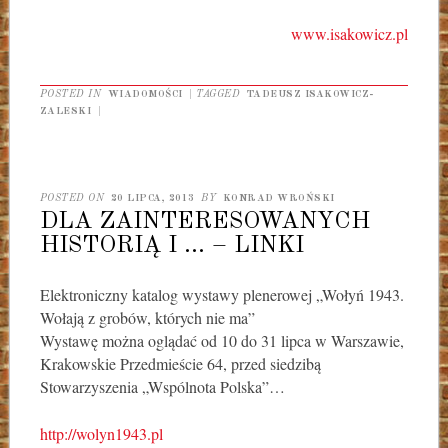
www.isakowicz.pl
POSTED IN
WIADOMOŚCI
|
TAGGED
TADEUSZ ISAKOWICZ-
ZALESKI
|
POSTED ON
20 LIPCA, 2013
BY
KONRAD WROŃSKI
DLA ZAINTERESOWANYCH
HISTORIĄ I … – LINKI
Elektroniczny katalog wystawy plenerowej „Wołyń 1943.
Wołają z grobów, których nie ma”
Wystawę można oglądać od 10 do 31 lipca w Warszawie,
Krakowskie Przedmieście 64, przed siedzibą
Stowarzyszenia „Wspólnota Polska”…
http://
wolyn1943.pl