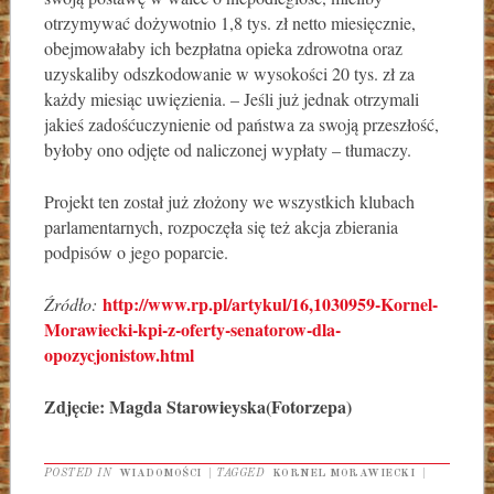
otrzymywać dożywotnio 1,8 tys. zł netto miesięcznie,
obejmowałaby ich bezpłatna opieka zdrowotna oraz
uzyskaliby odszkodowanie w wysokości 20 tys. zł za
każdy miesiąc uwięzienia. – Jeśli już jednak otrzymali
jakieś zadośćuczynienie od państwa za swoją przeszłość,
byłoby ono odjęte od naliczonej wypłaty – tłumaczy.
Projekt ten został już złożony we wszystkich klubach
parlamentarnych, rozpoczęła się też akcja zbierania
podpisów o jego poparcie.
http://www.rp.pl/artykul/16,1030959-Kornel-
Źródło:
Morawiecki-kpi-z-oferty-senatorow-dla-
opozycjonistow.html
Zdjęcie: Magda Starowieyska(Fotorzepa)
POSTED IN
WIADOMOŚCI
|
TAGGED
KORNEL MORAWIECKI
|