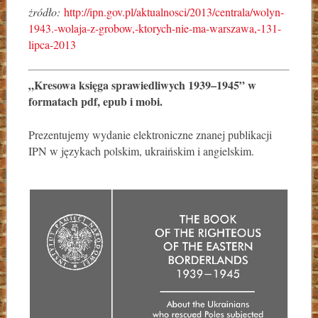
żródło:
http://ipn.gov.pl/aktualnosci/2013/centrala/wolyn-
1943.-wolaja-z-grobow,-ktorych-nie-ma-warszawa,-131-
lipca-2013
„Kresowa księga sprawiedliwych 1939–1945” w
formatach pdf, epub i mobi.
Prezentujemy wydanie elektroniczne znanej publikacji
IPN w językach polskim, ukraińskim i angielskim.