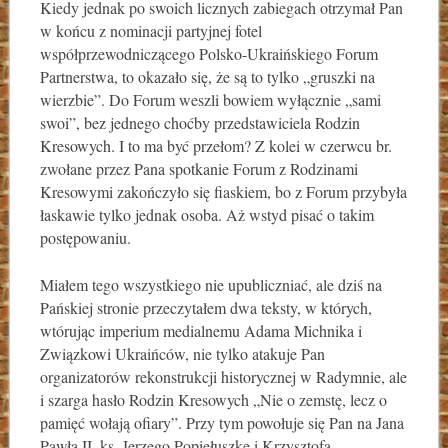
Kiedy jednak po swoich licznych zabiegach otrzymał Pan
w końcu z nominacji partyjnej fotel
współprzewodniczącego Polsko-Ukraińskiego Forum
Partnerstwa, to okazało się, że są to tylko „gruszki na
wierzbie”. Do Forum weszli bowiem wyłącznie „sami
swoi”, bez jednego choćby przedstawiciela Rodzin
Kresowych. I to ma być przełom? Z kolei w czerwcu br.
zwołane przez Pana spotkanie Forum z Rodzinami
Kresowymi zakończyło się fiaskiem, bo z Forum przybyła
łaskawie tylko jednak osoba. Aż wstyd pisać o takim
postępowaniu.
Miałem tego wszystkiego nie upubliczniać, ale dziś na
Pańskiej stronie przeczytałem dwa teksty, w których,
wtórując imperium medialnemu Adama Michnika i
Związkowi Ukraińców, nie tylko atakuje Pan
organizatorów rekonstrukcji historycznej w Radymnie, ale
i szarga hasło Rodzin Kresowych „Nie o zemstę, lecz o
pamięć wołają ofiary”. Przy tym powołuje się Pan na Jana
Pawła II, ks. Jerzego Popiełuszkę i Krzysztofa