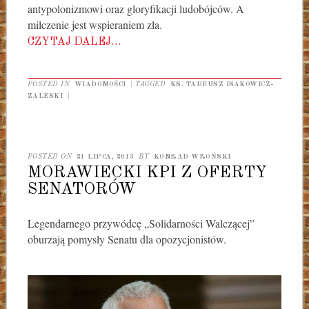
antypolonizmowi oraz gloryfikacji ludobójców. A
milczenie jest wspieraniem zła.
CZYTAJ DALEJ…
POSTED IN
WIADOMOŚCI
|
TAGGED
KS. TADEUSZ ISAKOWICZ-
ZALESKI
|
POSTED ON
21 LIPCA, 2013
BY
KONRAD WROŃSKI
MORAWIECKI KPI Z OFERTY
SENATORÓW
Legendarnego przywódcę „Solidarności Walczącej”
oburzają pomysły Senatu dla opozycjonistów.