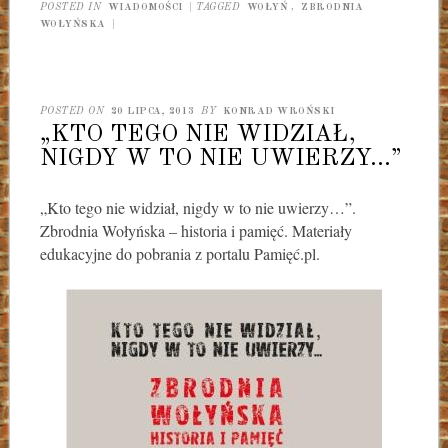
POSTED IN
WIADOMOŚCI
|
TAGGED
WOŁYŃ
,
ZBRODNIA
WOŁYŃSKA
|
POSTED ON
20 LIPCA, 2013
BY
KONRAD WROŃSKI
„KTO TEGO NIE WIDZIAŁ,
NIGDY W TO NIE UWIERZY…”
„Kto tego nie widział, nigdy w to nie uwierzy…”.
Zbrodnia Wołyńska – historia i pamięć. Materiały
edukacyjne do pobrania z portalu Pamięć.pl.