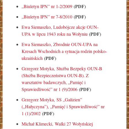
(PDF)
„Biuletyn IPN” nr 1-2/2009
(PDF)
„Biuletyn IPN” nr 7-8/2010
Ewa Siemaszko,
Ludobójcze akcje OUN-
(PDF)
UPA w lipcu 1943 roku na Wołyniu
Ewa Siemaszko,
Zbrodnie OUN-UPA na
Kresach Wschodnich a sytuacja rodzin polsko-
(PDF)
ukraińskich
Grzegorz Motyka,
Służba Bezpeky OUN-B
(Służba Bezpieczeństwa OUN-B). Z
warsztatów badawczych
, „Pamięć i
(PDF)
Sprawiedliwość” nr 1 (9)/2006
Grzegorz Motyka,
SS „Galizien”
(„Hałyczyna”)
, „Pamięć i Sprawiedliwość” nr
(PDF)
1 (1)/2002
Michał Klimecki,
Walki 27 Wołyńskiej