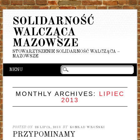
SOLIDARNOŚĆ
WALCZĄCA
MAZOWSZE
STOWARZYSZENIE SOLIDARNOŚĆ WALCZĄCA –
MAZOWSZE
Main menu
Skip
MENU
to
content
MONTHLY ARCHIVES:
LIPIEC
2013
POSTED ON
28 LIPCA, 2013
BY
KONRAD WROŃSKI
PRZYPOMINAMY