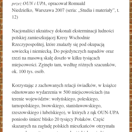
przez OUN i UPA
, opracował Romuald
Niedzielko, Warszawa 2007 (seria: „Studia i materiały”, t.
12)
Nacjonaliści ukraińscy dokonali eksterminacji ludności
polskiej zamieszkującej Kresy Wschodnie
Rzeczypospolitej, które znalazły się pod okupacją
sowiecką i niemiecką. Do pojedynczych napadów oraz
rzezi na masową skalę doszło w kilku tysiącach
miejscowości. Zginęło tam, według różnych szacunków,
ok. 100 tys. osób.
Korzystając z zachowanych relacji świadków, w książce
odnotowano wydarzenia w 500 miejscowościach (na
terenie województw: wołyńskiego, poleskiego,
tarnopolskiego, lwowskiego, stanisławowskiego,
rzeszowskiego i lubelskiego), w których z rąk OUN-UPA
poniosło śmierć blisko 20 tysięcy Polaków. Część
skazanych na zagładę polskich mieszkańców otrzymała