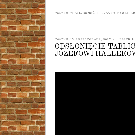
POSTED IN
WIADOMOŚCI
|
TAGGED
PAWEŁ LI
POSTED ON
12 LISTOPADA, 2017
BY
PIOTR 
ODSŁONIĘCIE TABLI
JÓZEFOWI HALLERO