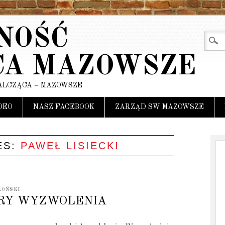
NOŚĆ
CA MAZOWSZE
ALCZĄCA – MAZOWSZE
DEO
NASZ FACEBOOK
ZARZĄD SW MAZOWSZE
ES:
PAWEŁ LISIECKI
OŃSKI
ARY WYZWOLENIA