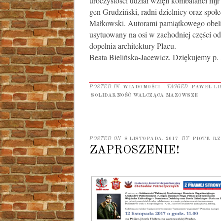
uroczystości udział wzięli kombatanci mjr
gen Grudziński, radni dzielnicy oraz społ
Małkowski. Autorami pamiątkowego obelis
usytuowany na osi w zachodniej części od 
dopełnia architektury Placu.
Beata Bielińska-Jacewicz. Dziękujemy p. 
POSTED IN
WIADOMOŚCI
|
TAGGED
PAWEŁ LI
SOLIDARNOŚĆ WALCZĄCA MAZOWSZE
|
POSTED ON
8 LISTOPADA, 2017
BY
PIOTR R
ZAPROSZENIE!