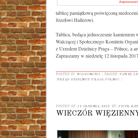
tablicę pamiątkową poświęconą niedocen
Józefowi Hallerowi.
Tablica, bedąca jednoczesnie kamieniem 
Walczącej i Społecznego Komitetu Organ
z Urzedem Dzielnicy Praga – Północ, a ar
Zapraszamy w niedzielę 12 listopada 2017
POSTED IN
WIADOMOŚCI
|
TAGGED
PAWEŁ LI
URZĄD DZIELNICY PRAGA PÓŁNOC
|
POSTED ON
14 GRUDNIA, 2015
BY
PIOTR RZ
WIECZÓR WIĘZIENNY 