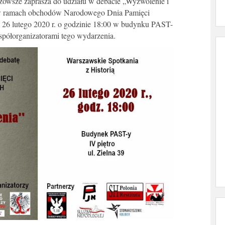
zowsze zaprasza do udziału w debacie „Wyzwolenie i
 w ramach obchodów Narodowego Dnia Pamięci
ę 26 lutego 2020 r. o godzinie 18:00 w budynku PAST-
współorganizatorami tego wydarzenia.