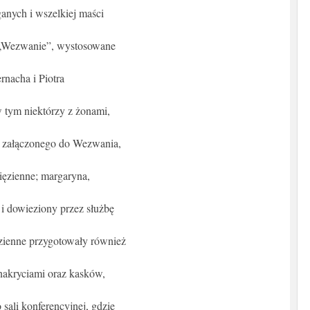
ganych i wszelkiej maści
 „Wezwanie”, wystosowane
nacha i Piotra
 tym niektórzy z żonami,
 załączonego do Wezwania,
ięzienne; margaryna,
i dowieziony przez służbę
zienne przygotowały również
nakryciami oraz kasków,
 sali konferencyjnej, gdzie