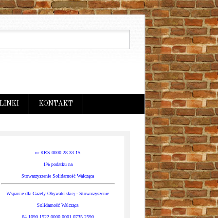
LINKI
KONTAKT
nr KRS 0000 28 33 15
1% podatku na
Stowarzyszenie Solidarność Walcząca
Wsparcie dla Gazety Obywatelskiej - Stowarzyszenie
Solidarność Walcząca
64 1090 1522 0000 0001 0735 2590