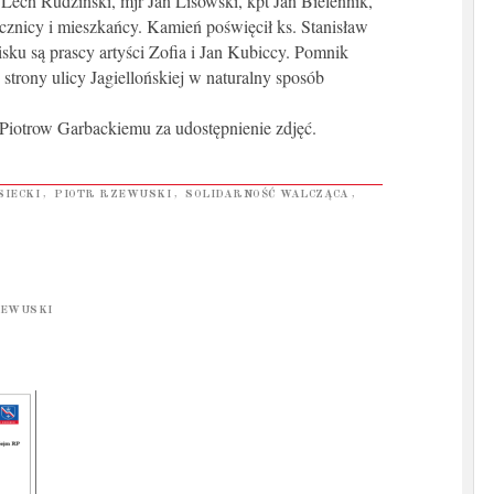
 Lech Rudziński, mjr Jan Lisowski, kpt Jan Bielennik,
ecznicy i mieszkańcy. Kamień poświęcił ks. Stanisław
ku są prascy artyści Zofia i Jan Kubiccy. Pomnik
strony ulicy Jagiellońskiej w naturalny sposób
Piotrow Garbackiemu za udostępnienie zdjęć.
SIECKI
,
PIOTR RZEWUSKI
,
SOLIDARNOŚĆ WALCZĄCA
,
ZEWUSKI