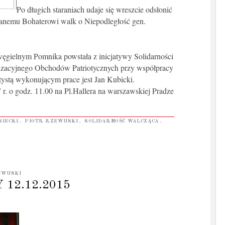
Po długich staraniach udaje się wreszcie odsłonić
ianemu Bohaterowi walk o Niepodległość gen.
węgielnym Pomnika powstała z inicjatywy Solidarności
izacyjnego Obchodów Patriotycznych przy współpracy
tystą wykonującym prace jest Jan Kubicki.
 r. o godz. 11.00 na Pl.Hallera na warszawskiej Pradze
SIECKI
,
PIOTR RZEWUSKI
,
SOLIDARNOŚĆ WALCZĄCA
,
EWUSKI
12.12.2015