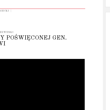
SIECKI
|
RZEWUSKI
CY POŚWIĘCONEJ GEN.
WI