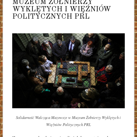
MUZEUM ŻOŁNIERZY
WYKLĘTYCH I WIĘŹNIÓW
POLITYCZNYCH PRL
Solidarność Walcząca Mazowsze w Muzeum Żołnierzy Wyklętych i
Więźniów Politycznych PRL