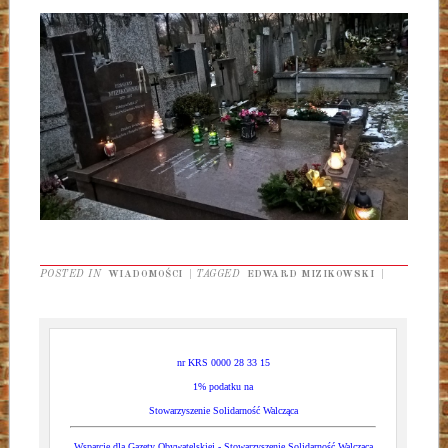
POSTED IN
WIADOMOŚCI
|
TAGGED
EDWARD MIZIKOWSKI
|
nr KRS 0000 28 33 15
1% podatku na
Stowarzyszenie Solidarność Walcząca
Wsparcie dla Gazety Obywatelskiej - Stowarzyszenie Solidarność Walcząca