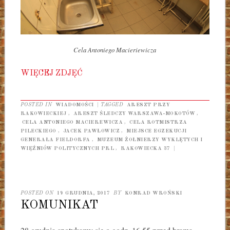
Cela Antoniego Macieriewicza
WIĘCEJ ZDJĘĆ
POSTED IN
WIADOMOŚCI
|
TAGGED
ARESZT PRZY
RAKOWIECKIEJ
,
ARESZT ŚLEDCZY WARSZAWA-MOKOTÓW
,
CELA ANTONIEGO MACIEREWICZA
,
CELA ROTMISTRZA
PILECKIEGO
,
JACEK PAWŁOWICZ
,
MIEJSCE EGZEKUCJI
GENERAŁA FIELDORFA
,
MUZEUM ŻOŁNIERZY WYKLĘTYCH I
WIĘŹNIÓW POLITYCZNYCH PRL
,
RAKOWIECKA 37
|
POSTED ON
19 GRUDNIA, 2017
BY
KONRAD WROŃSKI
KOMUNIKAT