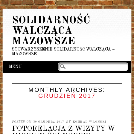
SOLIDARNOŚĆ
WALCZĄCA
MAZOWSZE
STOWARZYSZENIE SOLIDARNOŚĆ WALCZĄCA –
MAZOWSZE
Main menu
Skip
MENU
to
content
MONTHLY ARCHIVES:
GRUDZIEŃ 2017
POSTED ON
30 GRUDNIA, 2017
BY
KONRAD WROŃSKI
FOTORELACJA Z WIZYTY W