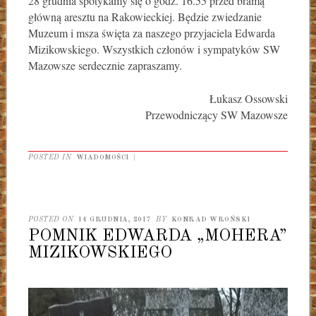
28 grudnia spotykamy się o godz. 16.55 przed bramą
główną aresztu na Rakowieckiej. Będzie zwiedzanie
Muzeum i msza święta za naszego przyjaciela Edwarda
Mizikowskiego. Wszystkich członów i sympatyków SW
Mazowsze serdecznie zapraszamy.
Łukasz Ossowski
Przewodniczący SW Mazowsze
POSTED IN
WIADOMOŚCI
|
POSTED ON
14 GRUDNIA, 2017
BY
KONRAD WROŃSKI
POMNIK EDWARDA „MOHERA”
MIZIKOWSKIEGO