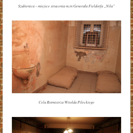
Szubienica – miejsce stracenia m.in Generała Fieldorfa „Nila”
Cela Rotmistrza Witolda Pileckiego