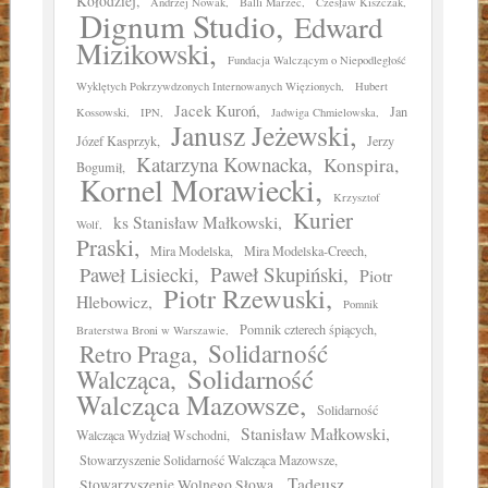
Kołodziej
Andrzej Nowak
Balli Marzec
Czesław Kiszczak
Dignum Studio
Edward
Mizikowski
Fundacja Walczącym o Niepodległość
Wyklętych Pokrzywdzonych Internowanych Więzionych
Hubert
Jacek Kuroń
Jan
Kossowski
IPN
Jadwiga Chmielowska
Janusz Jeżewski
Józef Kasprzyk
Jerzy
Katarzyna Kownacka
Konspira
Bogumił
Kornel Morawiecki
Krzysztof
Kurier
ks Stanisław Małkowski
Wolf
Praski
Mira Modelska
Mira Modelska-Creech
Paweł Skupiński
Paweł Lisiecki
Piotr
Piotr Rzewuski
Hlebowicz
Pomnik
Pomnik czterech śpiących
Braterstwa Broni w Warszawie
Solidarność
Retro Praga
Solidarność
Walcząca
Walcząca Mazowsze
Solidarność
Stanisław Małkowski
Walcząca Wydział Wschodni
Stowarzyszenie Solidarność Walcząca Mazowsze
Tadeusz
Stowarzyszenie Wolnego Słowa