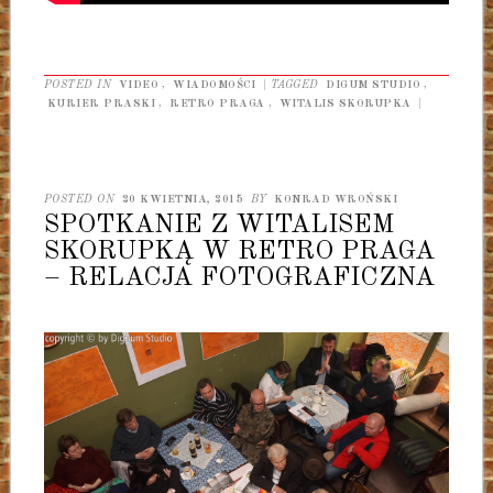
POSTED IN
VIDEO
,
WIADOMOŚCI
|
TAGGED
DIGUM STUDIO
,
KURIER PRASKI
,
RETRO PRAGA
,
WITALIS SKORUPKA
|
POSTED ON
20 KWIETNIA, 2015
BY
KONRAD WROŃSKI
SPOTKANIE Z WITALISEM
SKORUPKĄ W RETRO PRAGA
– RELACJA FOTOGRAFICZNA