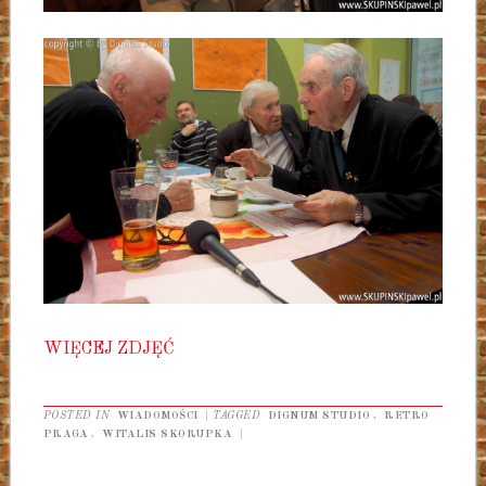
WIĘCEJ ZDJĘĆ
POSTED IN
WIADOMOŚCI
|
TAGGED
DIGNUM STUDIO
,
RETRO
PRAGA
,
WITALIS SKORUPKA
|