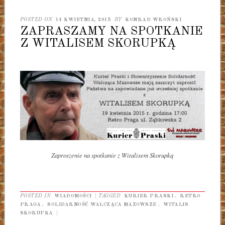
POSTED ON
14 KWIETNIA, 2015
BY
KONRAD WROŃSKI
ZAPRASZAMY NA SPOTKANIE
Z WITALISEM SKORUPKĄ
Zaproszenie na spotkanie z Witalisem Skorupką
POSTED IN
WIADOMOŚCI
|
TAGGED
KURIER PRASKI
,
RETRO
PRAGA
,
SOLIDARNOŚĆ WALCZĄCA MAZOWSZE
,
WITALIS
SKORUPKA
|