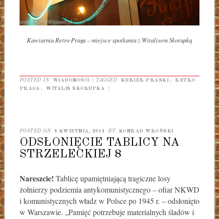
Kawiarnia Retro Praga – miejsce spotkania z Witalisem Skorupką
POSTED IN
WIADOMOŚCI
|
TAGGED
KURIER PRASKI
,
RETRO
PRAGA
,
WITALIS SKORUPKA
|
POSTED ON
9 KWIETNIA, 2014
BY
KONRAD WROŃSKI
ODSŁONIĘCIE TABLICY NA
STRZELECKIEJ 8
Nareszcie!
Tablicę upamiętniającą tragiczne losy
żołnierzy podziemia antykomunistycznego – ofiar NKWD
i komunistycznych władz w Polsce po 1945 r. – odsłonięto
w Warszawie. „Pamięć potrzebuje materialnych śladów i