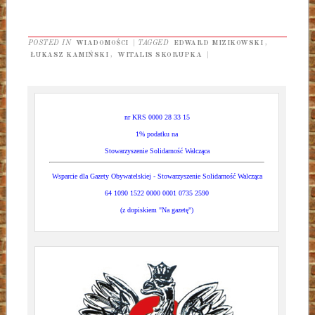
POSTED IN
WIADOMOŚCI
|
TAGGED
EDWARD MIZIKOWSKI
,
ŁUKASZ KAMIŃSKI
,
WITALIS SKORUPKA
|
nr KRS 0000 28 33 15
1% podatku na
Stowarzyszenie Solidarność Walcząca
Wsparcie dla Gazety Obywatelskiej - Stowarzyszenie Solidarność Walcząca
64 1090 1522 0000 0001 0735 2590
(z dopiskiem "Na gazetę")