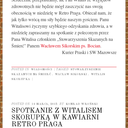
zdrowotnych nie będzie mógł zaszczycić nas swoją
obecnością w niedzielę w Retro Praga. Obiecał nam, że
jak tylko wrócą mu siły będzie naszym gościem. Panu
Witalisowi życzymy szybkiego odzyskania zdrowia, a w
niedzielę zapraszamy na spotkanie z poleconym przez
Pana Witalisa członkiem „Stowarzyszenia Skazanych na
Śmierć” Panem
Wacławem Sikorskim ps. Bocian
.
Kurier Praski i SW Mazowsze
POSTED IN
WIADOMOŚCI
|
TAGGED
STOWARZYSZENIE
SKAZANYCH NA ŚMIERĆ
,
WACŁAW SIKORSKI
,
WITALIS
SKORUPKA
|
POSTED ON
14 MARCA, 2015
BY
KONRAD WROŃSKI
SPOTKANIE Z WITALISEM
SKORUPKĄ W KAWIARNI
RETRO PRAGA