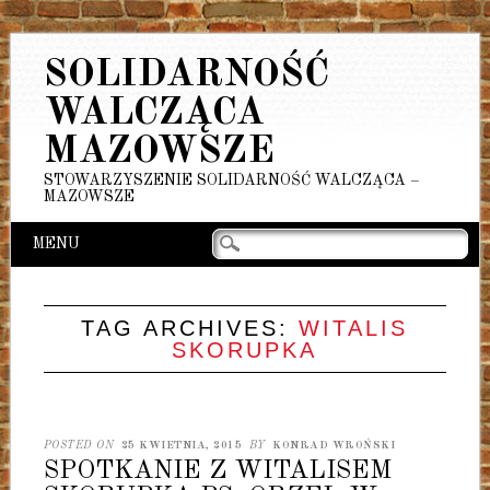
SOLIDARNOŚĆ
WALCZĄCA
MAZOWSZE
STOWARZYSZENIE SOLIDARNOŚĆ WALCZĄCA –
MAZOWSZE
Main menu
Skip
MENU
to
content
TAG ARCHIVES:
WITALIS
SKORUPKA
POSTED ON
25 KWIETNIA, 2015
BY
KONRAD WROŃSKI
SPOTKANIE Z WITALISEM