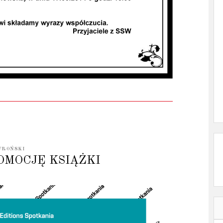
WROŃSKI
OMOCJĘ KSIĄŻKI