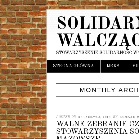
SOLIDAR
WALCZĄ
STOWARZYSZENIE SOLIDARNOŚĆ W
Main menu
Skip
STRONA GŁÓWNA
MRKS
VI
to
content
MONTHLY ARCH
POSTED ON
27 CZERWCA, 2014
BY
KONRAD 
WALNE ZEBRANIE C
STOWARZYSZENIA S