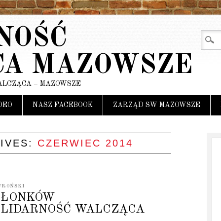
NOŚĆ
CA MAZOWSZE
ALCZĄCA – MAZOWSZE
DEO
NASZ FACEBOOK
ZARZĄD SW MAZOWSZE
IVES:
CZERWIEC 2014
WROŃSKI
ZŁONKÓW
OLIDARNOŚĆ WALCZĄCA