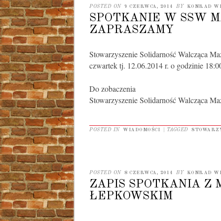
POSTED ON
9 CZERWCA, 2014
BY
KONRAD W
SPOTKANIE W SSW MA
ZAPRASZAMY
Stowarzyszenie Solidarność Walcząca Maz
czwartek tj. 12.06.2014 r. o godzinie 18:0
Do zobaczenia
Stowarzyszenie Solidarność Walcząca M
POSTED IN
WIADOMOŚCI
|
TAGGED
STOWARZY
POSTED ON
8 CZERWCA, 2014
BY
KONRAD W
ZAPIS SPOTKANIA Z 
ŁEPKOWSKIM