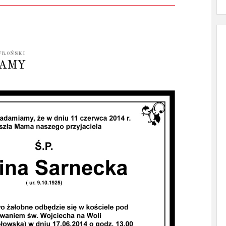
WROŃSKI
IAMY