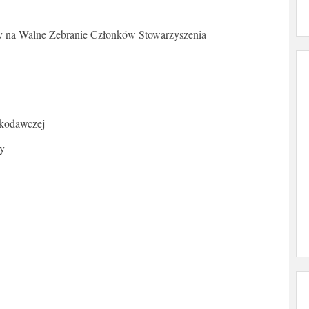
my na Walne Zebranie Członków Stowarzyszenia
skodawczej
ły