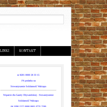
LINKI
KONTAKT
nr KRS 0000 28 33 15
1% podatku na
Stowarzyszenie Solidarność Walcząca
Wsparcie dla Gazety Obywatelskiej - Stowarzyszenie
Solidarność Walcząca
64 1090 1522 0000 0001 0735 2590