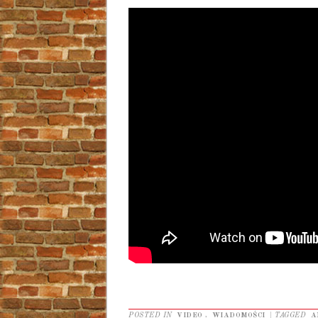
POSTED IN
VIDEO
,
WIADOMOŚCI
|
TAGGED
A