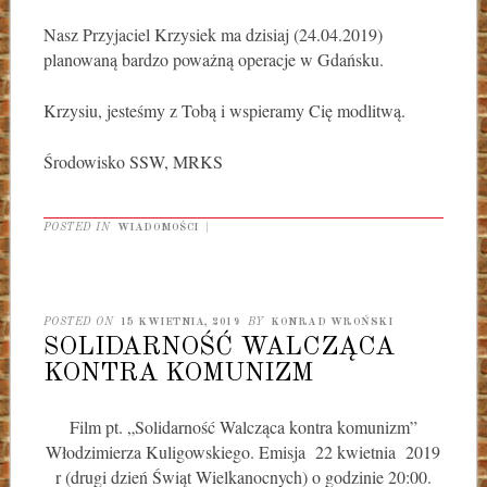
Nasz Przyjaciel Krzysiek ma dzisiaj (24.04.2019)
planowaną bardzo poważną operacje w Gdańsku.
Krzysiu, jesteśmy z Tobą i wspieramy Cię modlitwą.
Środowisko SSW, MRKS
POSTED IN
WIADOMOŚCI
|
POSTED ON
15 KWIETNIA, 2019
BY
KONRAD WROŃSKI
SOLIDARNOŚĆ WALCZĄCA
KONTRA KOMUNIZM
Film pt. „Solidarność Walcząca kontra komunizm”
Włodzimierza Kuligowskiego. Emisja 22 kwietnia 2019
r (drugi dzień Świąt Wielkanocnych) o godzinie 20:00.