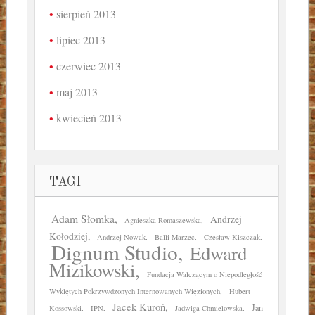
sierpień 2013
lipiec 2013
czerwiec 2013
maj 2013
kwiecień 2013
TAGI
Adam Słomka
Andrzej
Agnieszka Romaszewska
Kołodziej
Andrzej Nowak
Balli Marzec
Czesław Kiszczak
Dignum Studio
Edward
Mizikowski
Fundacja Walczącym o Niepodległość
Wyklętych Pokrzywdzonych Internowanych Więzionych
Hubert
Jacek Kuroń
Jan
Kossowski
IPN
Jadwiga Chmielowska