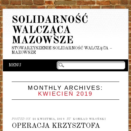
SOLIDARNOŚĆ
WALCZĄCA
MAZOWSZE
STOWARZYSZENIE SOLIDARNOŚĆ WALCZĄCA –
MAZOWSZE
Main menu
Skip
MENU
to
content
MONTHLY ARCHIVES:
KWIECIEŃ 2019
POSTED ON
24 KWIETNIA, 2019
BY
KONRAD WROŃSKI
OPERACJA KRZYSZTOFA