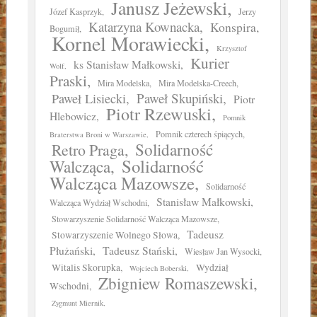
Janusz Jeżewski
Józef Kasprzyk
Jerzy
Katarzyna Kownacka
Konspira
Bogumił
Kornel Morawiecki
Krzysztof
Kurier
ks Stanisław Małkowski
Wolf
Praski
Mira Modelska
Mira Modelska-Creech
Paweł Skupiński
Paweł Lisiecki
Piotr
Piotr Rzewuski
Hlebowicz
Pomnik
Pomnik czterech śpiących
Braterstwa Broni w Warszawie
Solidarność
Retro Praga
Solidarność
Walcząca
Walcząca Mazowsze
Solidarność
Stanisław Małkowski
Walcząca Wydział Wschodni
Stowarzyszenie Solidarność Walcząca Mazowsze
Tadeusz
Stowarzyszenie Wolnego Słowa
Płużański
Tadeusz Stański
Wiesław Jan Wysocki
Witalis Skorupka
Wydział
Wojciech Boberski
Zbigniew Romaszewski
Wschodni
Zygmunt Miernik