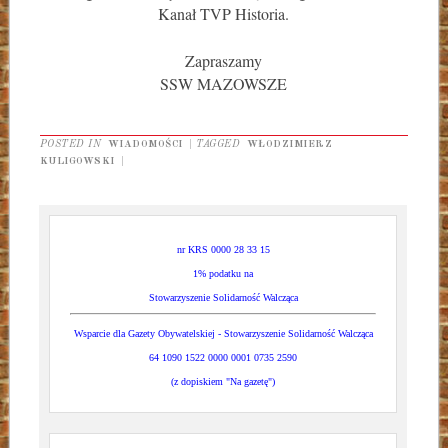
Kanał TVP Historia.
Zapraszamy
SSW MAZOWSZE
POSTED IN
WIADOMOŚCI
|
TAGGED
WŁODZIMIERZ
KULIGOWSKI
|
nr KRS 0000 28 33 15
1% podatku na
Stowarzyszenie Solidarność Walcząca
Wsparcie dla Gazety Obywatelskiej - Stowarzyszenie Solidarność Walcząca
64 1090 1522 0000 0001 0735 2590
(z dopiskiem "Na gazetę")