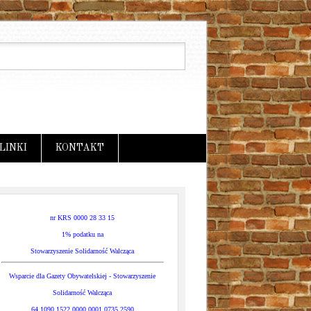
LINKI
KONTAKT
nr KRS 0000 28 33 15
1% podatku na
Stowarzyszenie Solidarność Walcząca
Wsparcie dla Gazety Obywatelskiej - Stowarzyszenie
Solidarność Walcząca
64 1090 1522 0000 0001 0735 2590