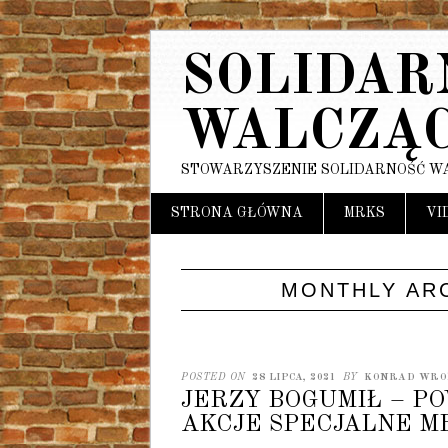
SOLIDAR
WALCZĄ
STOWARZYSZENIE SOLIDARNOŚĆ W
Main menu
Skip
STRONA GŁÓWNA
MRKS
VI
to
content
MONTHLY AR
POSTED ON
28 LIPCA, 2021
BY
KONRAD WRO
JERZY BOGUMIŁ – PO
AKCJE SPECJALNE M