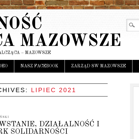
NOŚĆ
CA MAZOWSZE
ALCZĄCA – MAZOWSZE
DEO
NASZ FACEBOOK
ZARZĄD SW MAZOWSZE
CHIVES:
LIPIEC 2021
ŃSKI
WSTANIE, DZIAŁALNOŚĆ I
RK SOLIDARNOŚCI