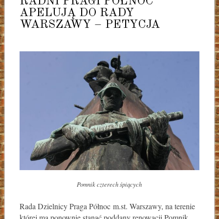
RADNI PRAGI PÓŁNOC
APELUJĄ DO RADY
WARSZAWY – PETYCJA
Pomnik czterech śpiących
Rada Dzielnicy Praga Północ m.st. Warszawy, na terenie
której ma ponownie stanąć poddany renowacji Pomnik