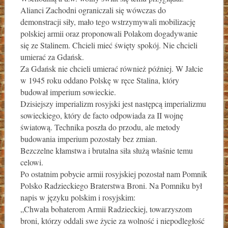
Alianci Zachodni ograniczali się wówczas do
demonstracji siły, mało tego wstrzymywali mobilizację
polskiej armii oraz proponowali Polakom dogadywanie
się ze Stalinem. Chcieli mieć święty spokój. Nie chcieli
umierać za Gdańsk.
Za Gdańsk nie chcieli umierać również później. W Jałcie
w 1945 roku oddano Polskę w ręce Stalina, który
budował imperium sowieckie.
Dzisiejszy imperializm rosyjski jest następcą imperializmu
sowieckiego, który de facto odpowiada za II wojnę
światową. Technika poszła do przodu, ale metody
budowania imperium pozostały bez zmian.
Bezczelne kłamstwa i brutalna siła służą właśnie temu
celowi.
Po ostatnim pobycie armii rosyjskiej pozostał nam Pomnik
Polsko Radzieckiego Braterstwa Broni. Na Pomniku był
napis w języku polskim i rosyjskim:
„Chwała bohaterom Armii Radzieckiej, towarzyszom
broni, którzy oddali swe życie za wolność i niepodległość