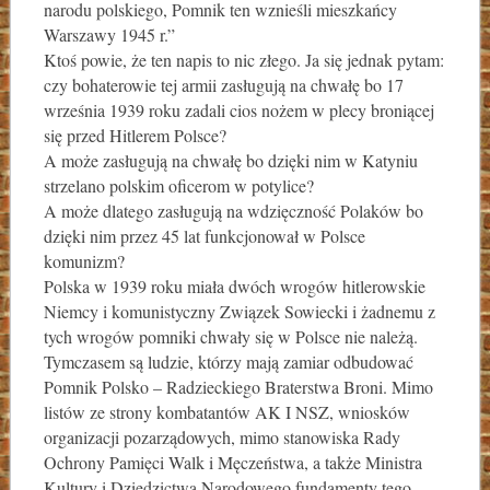
narodu polskiego, Pomnik ten wznieśli mieszkańcy
Warszawy 1945 r.”
Ktoś powie, że ten napis to nic złego. Ja się jednak pytam:
czy bohaterowie tej armii zasługują na chwałę bo 17
września 1939 roku zadali cios nożem w plecy broniącej
się przed Hitlerem Polsce?
A może zasługują na chwałę bo dzięki nim w Katyniu
strzelano polskim oficerom w potylice?
A może dlatego zasługują na wdzięczność Polaków bo
dzięki nim przez 45 lat funkcjonował w Polsce
komunizm?
Polska w 1939 roku miała dwóch wrogów hitlerowskie
Niemcy i komunistyczny Związek Sowiecki i żadnemu z
tych wrogów pomniki chwały się w Polsce nie należą.
Tymczasem są ludzie, którzy mają zamiar odbudować
Pomnik Polsko – Radzieckiego Braterstwa Broni. Mimo
listów ze strony kombatantów AK I NSZ, wniosków
organizacji pozarządowych, mimo stanowiska Rady
Ochrony Pamięci Walk i Męczeństwa, a także Ministra
Kultury i Dziedzictwa Narodowego fundamenty tego