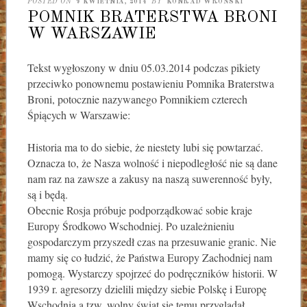
POSTED ON
9 KWIETNIA, 2014
BY
KONRAD WROŃSKI
POMNIK BRATERSTWA BRONI
W WARSZAWIE
Tekst wygłoszony w dniu 05.03.2014 podczas pikiety
przeciwko ponownemu postawieniu Pomnika Braterstwa
Broni, potocznie nazywanego Pomnikiem czterech
Śpiących w Warszawie:
Historia ma to do siebie, że niestety lubi się powtarzać.
Oznacza to, że Nasza wolność i niepodległość nie są dane
nam raz na zawsze a zakusy na naszą suwerenność były,
są i będą.
Obecnie Rosja próbuje podporządkować sobie kraje
Europy Środkowo Wschodniej. Po uzależnieniu
gospodarczym przyszedł czas na przesuwanie granic. Nie
mamy się co łudzić, że Państwa Europy Zachodniej nam
pomogą. Wystarczy spojrzeć do podręczników historii. W
1939 r. agresorzy dzielili między siebie Polskę i Europę
Wschodnią a tzw. wolny świat się temu przyglądał.