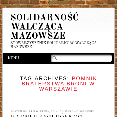
SOLIDARNOŚĆ
WALCZĄCA
MAZOWSZE
STOWARZYSZENIE SOLIDARNOŚĆ WALCZĄCA –
MAZOWSZE
Main menu
Skip
MENU
to
content
TAG ARCHIVES:
POMNIK
BRATERSTWA BRONI W
WARSZAWIE
POSTED ON
14 KWIETNIA, 2014
BY
KONRAD WROŃSKI