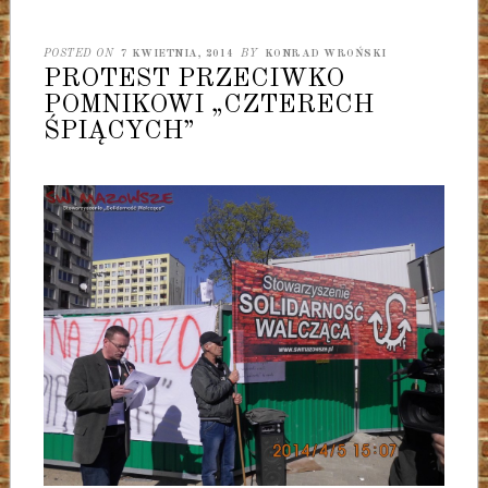
POSTED ON
7 KWIETNIA, 2014
BY
KONRAD WROŃSKI
PROTEST PRZECIWKO
POMNIKOWI „CZTERECH
ŚPIĄCYCH”