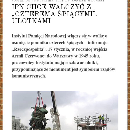
POSTED ON
15 STYCZNIA, 2014
BY
KONRAD WROŃSKI
IPN CHCE WALCZYĆ Z
„CZTEREMA ŚPIĄCYMI”.
ULOTKAMI
Instytut Pamięci Narodowej włączy się w walkę o
usunięcie pomnika czterech śpiących – informuje
„Rzeczpospolita”. 17 stycznia, w rocznicę wejścia
Armii Czerwonej do Warszawy w 1945 roku,
pracownicy Instytutu mają rozdawać ulotki,
przypominające że monument jest symbolem rządów
komunistycznych.