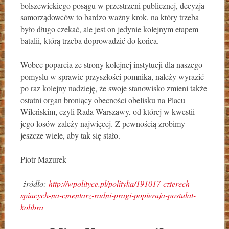
bolszewickiego posągu w przestrzeni publicznej, decyzja
samorządowców to bardzo ważny krok, na który trzeba
było długo czekać, ale jest on jedynie kolejnym etapem
batalii, którą trzeba doprowadzić do końca.
Wobec poparcia ze strony kolejnej instytucji dla naszego
pomysłu w sprawie przyszłości pomnika, należy wyrazić
po raz kolejny nadzieję, że swoje stanowisko zmieni także
ostatni organ broniący obecności obelisku na Placu
Wileńskim, czyli Rada Warszawy, od której w kwestii
jego losów zależy najwięcej. Z pewnością zrobimy
jeszcze wiele, aby tak się stało.
Piotr Mazurek
źródło:
http://wpolityce.pl/polityka/191017-czterech-
spiacych-na-cmentarz-radni-pragi-popieraja-postulat-
kolibra