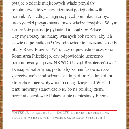
pytając o zdanie miejscowych władz przysłały
robotników, którzy przy bierności policji odnowili
pomnik. A niedługo mają się przed pomnikiem odbyć
uroczystości przygotowane przez władze rosyjskie. W tym
kontekście pozostaje pytanie, kto rządzi w Polsce.
Czy my Polacy nie mamy własnych bohaterów, aby ich
sławić na pomnikach? Czy odpowiednio uczczone zostały
ofiary Rzezi Pragi z 1794 r., czy odpowiednio uczczono
Rotmistrza Pileckiego, czy odpowiednio uczczono
pomordowanych przez NKWD i Urząd Bezpieczeństwa?
Dzisiaj zebraliśmy się po to, aby zamanifestować nasz
sprzeciw wobec odradzania się imperium zła, imperium,
które chce mieć wpływ na to co się dzieje nad Wisłą. I
temu mówimy stanowcze Nie, bo na polskiej ziemi
powinni decydować Polacy, a nie namiestnicy Kremla.
POSTED IN
WIADOMOŚCI
|
TAGGED
POMNIK BRATERSTWA
BRONI W WARSZAWIE
,
POMNIK CZTERECH ŚPIĄCYCH
|