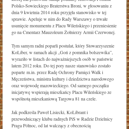
Polsko-Sowieckiego Braterstwa Broni, w głosowaniu z
dnia 9 kwietnia 2014 roku przyjęła stanowisko w tej
sprawie. Apeluje w nim do Rady Warszawy o trwałe
usunięcie monumentu z Placu Wileńskiego i przeniesienie
go na Cmentarz Mauzoleum Żołnierzy Armii Czerwonej.
Tym samym radni poparli postulat, który Stowarzyszenie
KoLiber, w ramach akcji „Goń z pomnika bolszewika”,
wyraziło w listach do najważniejszych osób w państwie
latem 2012 roku. Do tej pory nasze stanowisko zostało
poparte m.in. przez Radę Ochrony Pamięci Walk i
Męczeństwa, ministra kultury i dziedzictwa narodowego
oraz wojewodę mazowieckiego. Od samego początku
inicjatywę wspierają mieszkańcy Placu Wileńskiego ze
wspólnotą mieszkaniową Targowa 81 na czele.
Jak podkreśla Paweł Lisiecki, KoLibrant i
przewodniczący klubu radnych PiS w Radzie Dzielnicy
Praga Północ, od lat walczący z obecnością