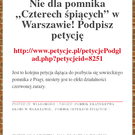
Nie dla pomnika
„Czterech śpiących” w
Warszawie! Podpisz
petycję
http://www.petycje.pl/petycjePodgl
ad.php?petycjeid=8251
Jest to kolejna petycja dążąca do pozbycia się sowieckiego
pomnika z Pragi, niestety jest to efekt działalności
czerwonej zarazy.
POSTED IN
WIADOMOŚCI
|
TAGGED
POMNIK BRATERSTWA
BRONI W WARSZAWIE
,
POMNIK CZTERECH ŚPIĄCYCH
|