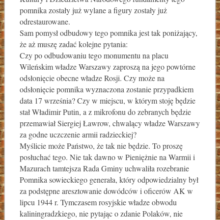
pomnika zostały już wylane a figury zostały już
odrestaurowane.
Sam pomysł odbudowy tego pomnika jest tak poniżający,
że aż muszę zadać kolejne pytania:
Czy po odbudowaniu tego monumentu na placu
Wileńskim władze Warszawy zaproszą na jego powtórne
odsłonięcie obecne władze Rosji. Czy może na
odsłonięcie pomnika wyznaczona zostanie przypadkiem
data 17 września? Czy w miejscu, w którym stoję będzie
stał Władimir Putin, a z mikrofonu do zebranych będzie
przemawiał Siergiej Ławrow, chwalący władze Warszawy
za godne uczczenie armii radzieckiej?
Myślicie może Państwo, że tak nie będzie. To proszę
posłuchać tego. Nie tak dawno w Pieniężnie na Warmii i
Mazurach tamtejsza Rada Gminy uchwaliła rozebranie
Pomnika sowieckiego generała, który odpowiedzialny był
za podstępne aresztowanie dowódców i oficerów AK w
lipcu 1944 r. Tymczasem rosyjskie władze obwodu
kaliningradzkiego, nie pytając o zdanie Polaków, nie