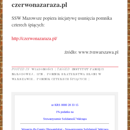
czerwonazaraza.pl
SSW Mazowsze popiera inicjatywę usunięcia pomnika
czterech śpiących:
http://czerwonazaraza.pl/
źródło: www.tvnwarszawa.pl
POSTED IN
WIADOMOŚCI
|
TAGGED
INSTYTUT PAMIĘCI
NARODOWEJ
,
IPN
,
POMNIK BRATERSTWA BRONI W
WARSZAWIE
,
POMNIK CZTERECH ŚPIĄCYCH
|
nr KRS 0000 28 33 15
1% podatku na
Stowarzyszenie Solidarność Walcząca
Wsparcie dla Gazety Obywatelskiej - Stowarzyszenie Solidarność Walcząca