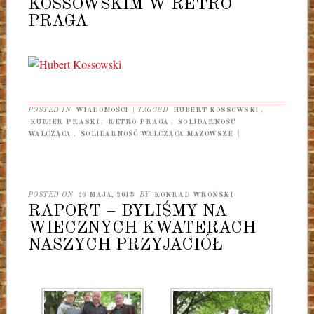
KOSSOWSKIM W RETRO
PRAGA
POSTED IN
WIADOMOŚCI
|
TAGGED
HUBERT KOSSOWSKI
,
KURIER PRASKI
,
RETRO PRAGA
,
SOLIDARNOŚĆ
WALCZĄCA
,
SOLIDARNOŚĆ WALCZĄCA MAZOWSZE
|
POSTED ON
26 MAJA, 2015
BY
KONRAD WROŃSKI
RAPORT – BYLIŚMY NA
WIECZNYCH KWATERACH
NASZYCH PRZYJACIÓŁ