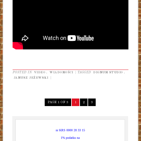
POSTED IN
VIDEO
,
WIADOMOŚCI
|
TAGGED
DIGNUM STUDIO
,
JANUSZ JEŻEWSKI
|
PAGE 1 OF 3
1
2
3
nr KRS 0000 28 33 15
1% podatku na