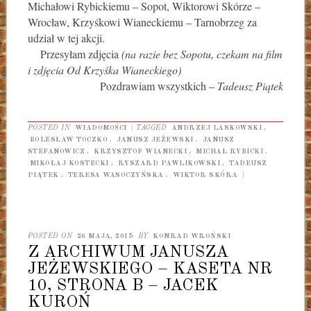
Michałowi Rybickiemu – Sopot, Wiktorowi Skórze –
Wrocław, Krzyśkowi Wianeckiemu – Tarnobrzeg za
udział w tej akcji.
Przesyłam zdjęcia
(na razie bez Sopotu, czekam na film
i zdjęcia Od Krzyśka Wianeckiego)
Pozdrawiam wszystkich –
Tadeusz Piątek
POSTED IN
WIADOMOŚCI
|
TAGGED
ANDRZEJ LASKOWSKI
,
BOLESŁAW TOCZKO
,
JANUSZ JEŻEWSKI
,
JANUSZ
STEFANOWICZ
,
KRZYSZTOF WIANECKI
,
MICHAŁ RYBICKI
,
MIKOŁAJ KOSTECKI
,
RYSZARD PAWLIKOWSKI
,
TADEUSZ
PIĄTEK
,
TERESA WASOCZYŃSKA
,
WIKTOR SKÓRA
|
POSTED ON
26 MAJA, 2015
BY
KONRAD WROŃSKI
Z ARCHIWUM JANUSZA
JEŻEWSKIEGO – KASETA NR
10, STRONA B – JACEK
KUROŃ