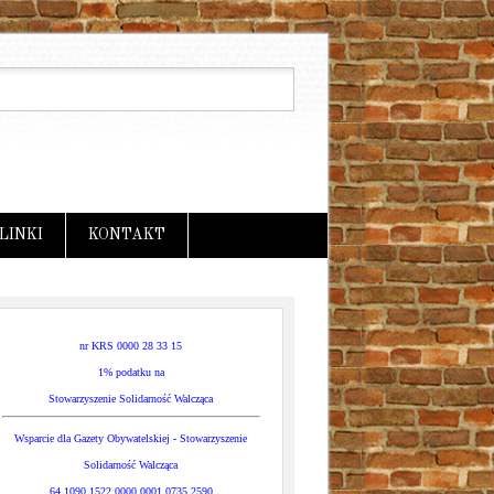
LINKI
KONTAKT
nr KRS 0000 28 33 15
1% podatku na
Stowarzyszenie Solidarność Walcząca
Wsparcie dla Gazety Obywatelskiej - Stowarzyszenie
Solidarność Walcząca
64 1090 1522 0000 0001 0735 2590