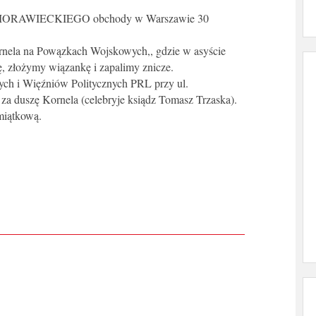
ORAWIECKIEGO obchody w Warszawie 30
rnela na Powązkach Wojskowych,, gdzie w asyście
 złożymy wiązankę i zapalimy znicze.
ch i Więźniów Politycznych PRL przy ul.
za duszę Kornela (celebryje ksiądz Tomasz Trzaska).
miątkową.