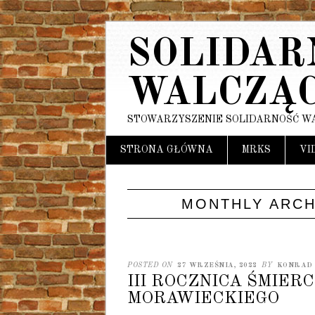
SOLIDAR
WALCZĄ
STOWARZYSZENIE SOLIDARNOŚĆ W
Main menu
Skip
STRONA GŁÓWNA
MRKS
VI
to
content
MONTHLY ARCH
POSTED ON
27 WRZEŚNIA, 2022
BY
KONRAD
III ROCZNICA ŚMIER
MORAWIECKIEGO