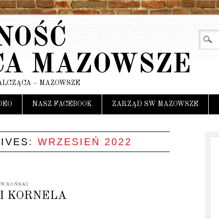
NOŚĆ
CA MAZOWSZE
ALCZĄCA – MAZOWSZE
DEO
NASZ FACEBOOK
ZARZĄD SW MAZOWSZE
IVES:
WRZESIEŃ 2022
 WROŃSKI
CI KORNELA