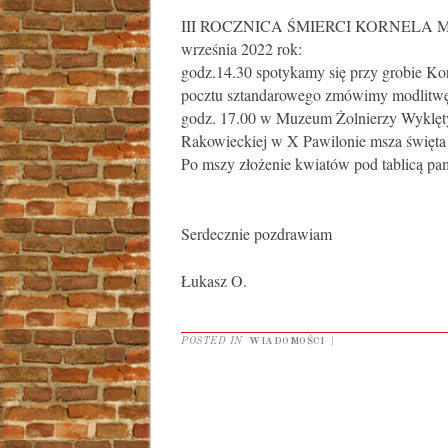
III ROCZNICA ŚMIERCI KORNELA M
września 2022 rok:
godz.14.30 spotykamy się przy grobie Ko
pocztu sztandarowego zmówimy modlitwę,
godz. 17.00 w Muzeum Żolnierzy Wyklęty
Rakowieckiej w X Pawilonie msza święta 
Po mszy złożenie kwiatów pod tablicą pa
Serdecznie pozdrawiam
Łukasz O.
POSTED IN
WIADOMOŚCI
|