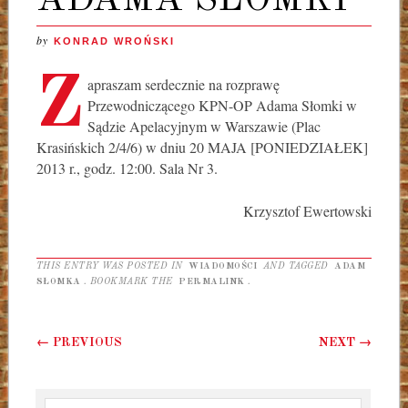
by
KONRAD WROŃSKI
Z
apraszam serdecznie na rozprawę
Przewodniczącego KPN-OP Adama Słomki w
Sądzie Apelacyjnym w Warszawie (Plac
Krasińskich 2/4/6) w dniu 20 MAJA [PONIEDZIAŁEK]
2013 r., godz. 12:00. Sala Nr 3.
Krzysztof Ewertowski
THIS ENTRY WAS POSTED IN
WIADOMOŚCI
AND TAGGED
ADAM
SŁOMKA
. BOOKMARK THE
PERMALINK
.
Post navigation
←
PREVIOUS
NEXT
→