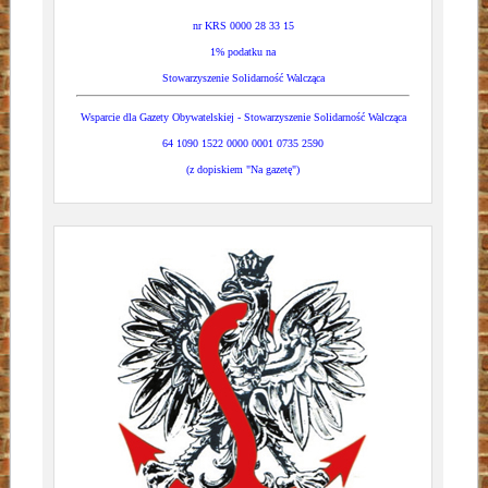
nr KRS 0000 28 33 15
1% podatku na
Stowarzyszenie Solidarność Walcząca
Wsparcie dla Gazety Obywatelskiej - Stowarzyszenie Solidarność Walcząca
64 1090 1522 0000 0001 0735 2590
(z dopiskiem "Na gazetę")