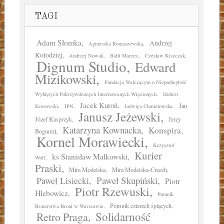
TAGI
Adam Słomka
Andrzej
Agnieszka Romaszewska
Kołodziej
Andrzej Nowak
Balli Marzec
Czesław Kiszczak
Dignum Studio
Edward
Mizikowski
Fundacja Walczącym o Niepodległość
Wyklętych Pokrzywdzonych Internowanych Więzionych
Hubert
Jacek Kuroń
Jan
Kossowski
IPN
Jadwiga Chmielowska
Janusz Jeżewski
Józef Kasprzyk
Jerzy
Katarzyna Kownacka
Konspira
Bogumił
Kornel Morawiecki
Krzysztof
Kurier
ks Stanisław Małkowski
Wolf
Praski
Mira Modelska
Mira Modelska-Creech
Paweł Skupiński
Paweł Lisiecki
Piotr
Piotr Rzewuski
Hlebowicz
Pomnik
Pomnik czterech śpiących
Braterstwa Broni w Warszawie
Solidarność
Retro Praga