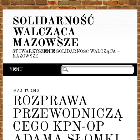
SOLIDARNOŚĆ
WALCZĄCA
MAZOWSZE
STOWARZYSZENIE SOLIDARNOŚĆ WALCZĄCA –
MAZOWSZE
Main menu
Skip
MENU
to
content
17, 2013
MAJ
ROZPRAWA
PRZEWODNICZĄ
CEGO KPN-OP
ADAMA SŁOMKI