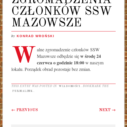
CZŁONKÓW SSW
MAZOWSZE
by
KONRAD WROŃSKI
W
alne zgromadzenie członków SSW
w środę 24
Mazowsze odbędzie się
czerwca o godzinie 18:00
w naszym
lokalu. Porządek obrad pozostaje bez zmian.
THIS ENTRY WAS POSTED IN
WIADOMOŚCI
. BOOKMARK THE
PERMALINK
.
Post navigation
←
PREVIOUS
NEXT
→