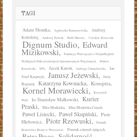
TAGI
Adam Słomka
Andrzej
Agnieszka Romaszewska
Kołodziej
Andrzej Nowak
Balli Marzec
Czesław Kiszczak
Dignum Studio
Edward
Mizikowski
Fundacja Walczącym o Niepodległość
Wyklętych Pokrzywdzonych Internowanych Więzionych
Hubert
Jacek Kuroń
Jan
Kossowski
IPN
Jadwiga Chmielowska
Janusz Jeżewski
Józef Kasprzyk
Jerzy
Katarzyna Kownacka
Konspira
Bogumił
Kornel Morawiecki
Krzysztof
Kurier
ks Stanisław Małkowski
Wolf
Praski
Mira Modelska
Mira Modelska-Creech
Paweł Skupiński
Paweł Lisiecki
Piotr
Piotr Rzewuski
Hlebowicz
Pomnik
Pomnik czterech śpiących
Braterstwa Broni w Warszawie
Solidarność
Retro Praga