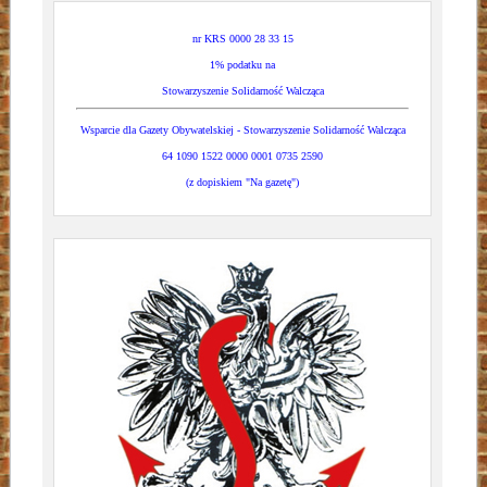
nr KRS 0000 28 33 15
1% podatku na
Stowarzyszenie Solidarność Walcząca
Wsparcie dla Gazety Obywatelskiej - Stowarzyszenie Solidarność Walcząca
64 1090 1522 0000 0001 0735 2590
(z dopiskiem "Na gazetę")