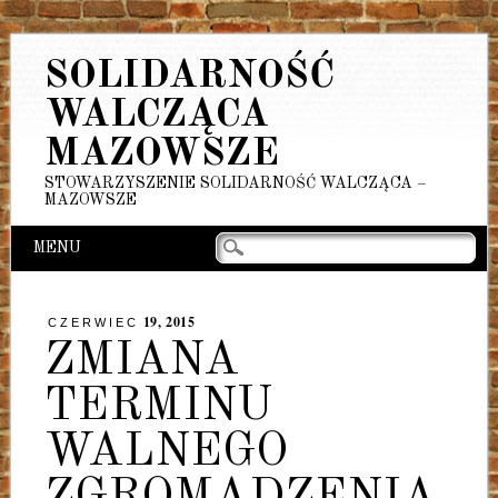
SOLIDARNOŚĆ
WALCZĄCA
MAZOWSZE
STOWARZYSZENIE SOLIDARNOŚĆ WALCZĄCA –
MAZOWSZE
Main menu
Skip
MENU
to
content
19, 2015
CZERWIEC
ZMIANA
TERMINU
WALNEGO
ZGROMADZENIA