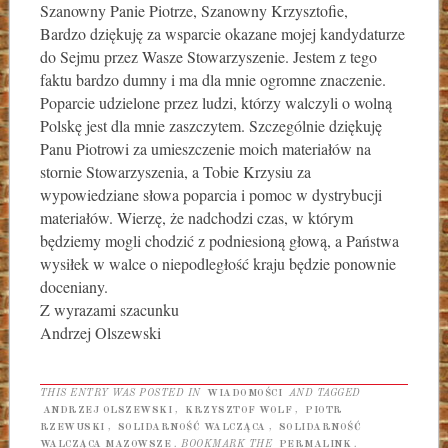
Szanowny Panie Piotrze, Szanowny Krzysztofie,
Bardzo dziękuję za wsparcie okazane mojej kandydaturze
do Sejmu przez Wasze Stowarzyszenie. Jestem z tego
faktu bardzo dumny i ma dla mnie ogromne znaczenie.
Poparcie udzielone przez ludzi, którzy walczyli o wolną
Polskę jest dla mnie zaszczytem. Szczególnie dziękuję
Panu Piotrowi za umieszczenie moich materiałów na
stornie Stowarzyszenia, a Tobie Krzysiu za
wypowiedziane słowa poparcia i pomoc w dystrybucji
materiałów. Wierzę, że nadchodzi czas, w którym
będziemy mogli chodzić z podniesioną głową, a Państwa
wysiłek w walce o niepodległość kraju będzie ponownie
doceniany.
Z wyrazami szacunku
Andrzej Olszewski
THIS ENTRY WAS POSTED IN
WIADOMOŚCI
AND TAGGED
ANDRZEJ OLSZEWSKI
,
KRZYSZTOF WOLF
,
PIOTR
RZEWUSKI
,
SOLIDARNOŚĆ WALCZĄCA
,
SOLIDARNOŚĆ
WALCZĄCA MAZOWSZE
. BOOKMARK THE
PERMALINK
.