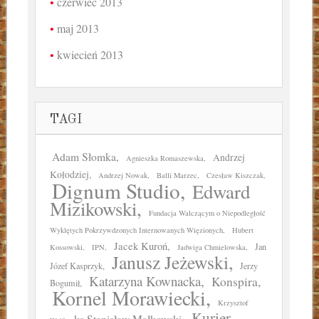
czerwiec 2013
maj 2013
kwiecień 2013
TAGI
Adam Słomka
Andrzej
Agnieszka Romaszewska
Kołodziej
Andrzej Nowak
Balli Marzec
Czesław Kiszczak
Dignum Studio
Edward
Mizikowski
Fundacja Walczącym o Niepodległość
Wyklętych Pokrzywdzonych Internowanych Więzionych
Hubert
Jacek Kuroń
Jan
Kossowski
IPN
Jadwiga Chmielowska
Janusz Jeżewski
Józef Kasprzyk
Jerzy
Katarzyna Kownacka
Konspira
Bogumił
Kornel Morawiecki
Krzysztof
Kurier
ks Stanisław Małkowski