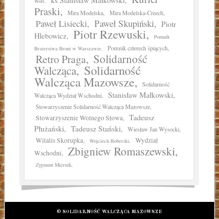
Wolf
Praski
Mira Modelska
Mira Modelska-Creech
Paweł Skupiński
Paweł Lisiecki
Piotr
Piotr Rzewuski
Hlebowicz
Pomnik
Pomnik czterech śpiących
Braterstwa Broni w Warszawie
Solidarność
Retro Praga
Solidarność
Walcząca
Walcząca Mazowsze
Solidarność
Stanisław Małkowski
Walcząca Wydział Wschodni
Stowarzyszenie Solidarność Walcząca Mazowsze
Tadeusz
Stowarzyszenie Wolnego Słowa
Płużański
Tadeusz Stański
Wiesław Jan Wysocki
Witalis Skorupka
Wydział
Wojciech Boberski
Zbigniew Romaszewski
Wschodni
Zygmunt Miernik
© SOLIDARNOŚĆ WALCZĄCA MAZOWSZE