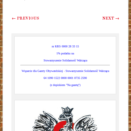
Post navigation
←
PREVIOUS
NEXT
→
nr KRS 0000 28 33 15
1% podatku na
Stowarzyszenie Solidarność Walcząca
Wsparcie dla Gazety Obywatelskiej - Stowarzyszenie Solidarność Walcząca
64 1090 1522 0000 0001 0735 2590
(z dopiskiem "Na gazetę")