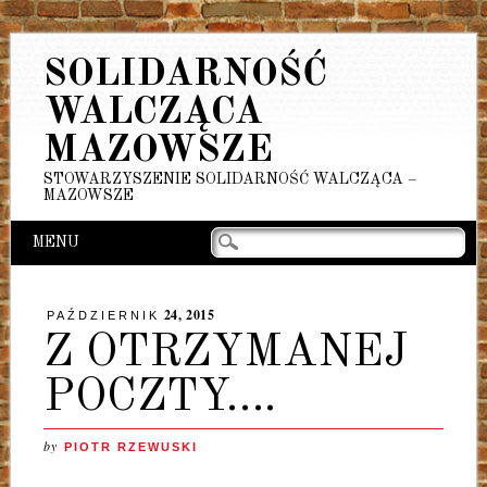
SOLIDARNOŚĆ
WALCZĄCA
MAZOWSZE
STOWARZYSZENIE SOLIDARNOŚĆ WALCZĄCA –
MAZOWSZE
Main menu
Skip
MENU
to
content
24, 2015
PAŹDZIERNIK
Z OTRZYMANEJ
POCZTY….
by
PIOTR RZEWUSKI