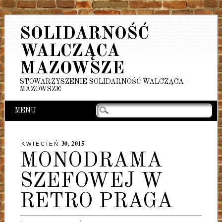
SOLIDARNOŚĆ
WALCZĄCA
MAZOWSZE
STOWARZYSZENIE SOLIDARNOŚĆ WALCZĄCA –
MAZOWSZE
Main menu
Skip
MENU
to
content
30, 2015
KWIECIEŃ
MONODRAMA
SZEFOWEJ W
RETRO PRAGA