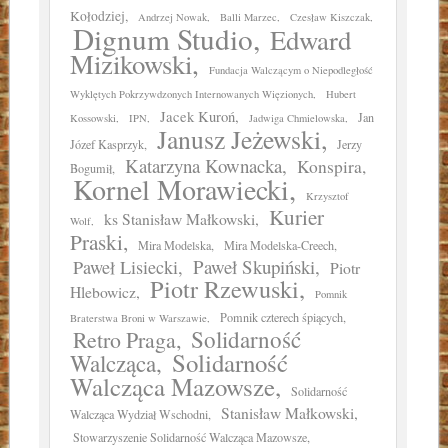
Kołodziej
Andrzej Nowak
Balli Marzec
Czesław Kiszczak
Dignum Studio
Edward
Mizikowski
Fundacja Walczącym o Niepodległość
Wyklętych Pokrzywdzonych Internowanych Więzionych
Hubert
Jacek Kuroń
Jan
Kossowski
IPN
Jadwiga Chmielowska
Janusz Jeżewski
Józef Kasprzyk
Jerzy
Katarzyna Kownacka
Konspira
Bogumił
Kornel Morawiecki
Krzysztof
Kurier
ks Stanisław Małkowski
Wolf
Praski
Mira Modelska
Mira Modelska-Creech
Paweł Skupiński
Paweł Lisiecki
Piotr
Piotr Rzewuski
Hlebowicz
Pomnik
Pomnik czterech śpiących
Braterstwa Broni w Warszawie
Solidarność
Retro Praga
Solidarność
Walcząca
Walcząca Mazowsze
Solidarność
Stanisław Małkowski
Walcząca Wydział Wschodni
Stowarzyszenie Solidarność Walcząca Mazowsze