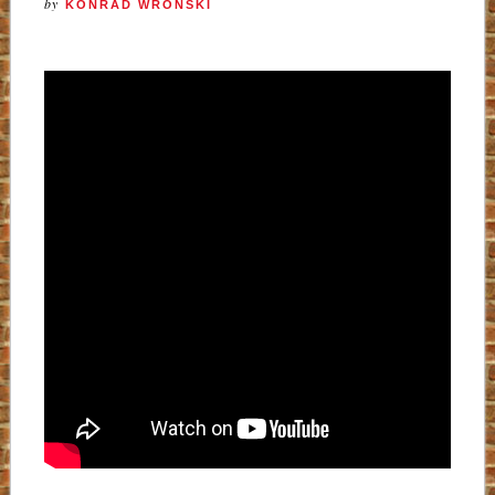
by
KONRAD WROŃSKI