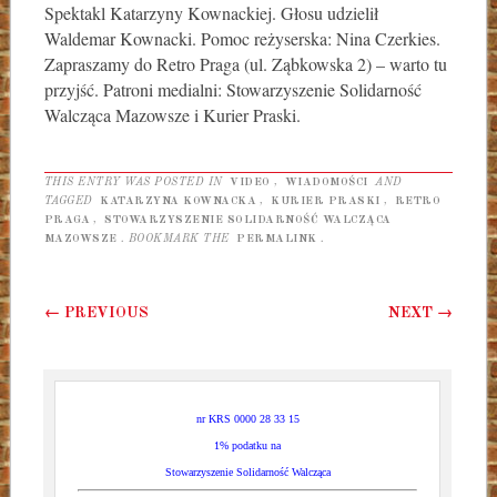
Spektakl Katarzyny Kownackiej. Głosu udzielił
Waldemar Kownacki. Pomoc reżyserska: Nina Czerkies.
Zapraszamy do Retro Praga (ul. Ząbkowska 2) – warto tu
przyjść. Patroni medialni: Stowarzyszenie Solidarność
Walcząca Mazowsze i Kurier Praski.
THIS ENTRY WAS POSTED IN
VIDEO
,
WIADOMOŚCI
AND
TAGGED
KATARZYNA KOWNACKA
,
KURIER PRASKI
,
RETRO
PRAGA
,
STOWARZYSZENIE SOLIDARNOŚĆ WALCZĄCA
MAZOWSZE
. BOOKMARK THE
PERMALINK
.
Post navigation
←
PREVIOUS
NEXT
→
nr KRS 0000 28 33 15
1% podatku na
Stowarzyszenie Solidarność Walcząca