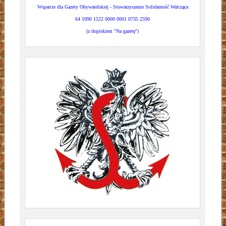
Wsparcie dla Gazety Obywatelskiej - Stowarzyszenie Solidarność Walcząca
64 1090 1522 0000 0001 0735 2590
(z dopiskiem "Na gazetę")