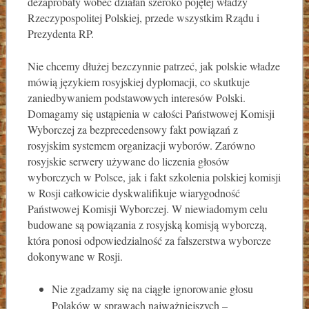
dezaprobaty wobec działań szeroko pojętej władzy
Rzeczypospolitej Polskiej, przede wszystkim Rządu i
Prezydenta RP.
Nie chcemy dłużej bezczynnie patrzeć, jak polskie władze
mówią językiem rosyjskiej dyplomacji, co skutkuje
zaniedbywaniem podstawowych interesów Polski.
Domagamy się ustąpienia w całości Państwowej Komisji
Wyborczej za bezprecedensowy fakt powiązań z
rosyjskim systemem organizacji wyborów. Zarówno
rosyjskie serwery używane do liczenia głosów
wyborczych w Polsce, jak i fakt szkolenia polskiej komisji
w Rosji całkowicie dyskwalifikuje wiarygodność
Państwowej Komisji Wyborczej. W niewiadomym celu
budowane są powiązania z rosyjską komisją wyborczą,
która ponosi odpowiedzialność za fałszerstwa wyborcze
dokonywane w Rosji.
Nie zgadzamy się na ciągłe ignorowanie głosu
Polaków w sprawach najważniejszych –