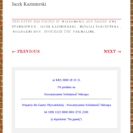
Jacek Kazimierski
THIS ENTRY WAS POSTED IN
WIADOMOŚCI
AND TAGGED
EWA
STANKIEWICZ
,
JACEK KAZIMIERSKI
,
NATALIA TARCZYŃSKA
,
SOLIDARNI 2010
. BOOKMARK THE
PERMALINK
.
Post navigation
←
PREVIOUS
NEXT
→
nr KRS 0000 28 33 15
1% podatku na
Stowarzyszenie Solidarność Walcząca
Wsparcie dla Gazety Obywatelskiej - Stowarzyszenie Solidarność Walcząca
64 1090 1522 0000 0001 0735 2590
(z dopiskiem "Na gazetę")