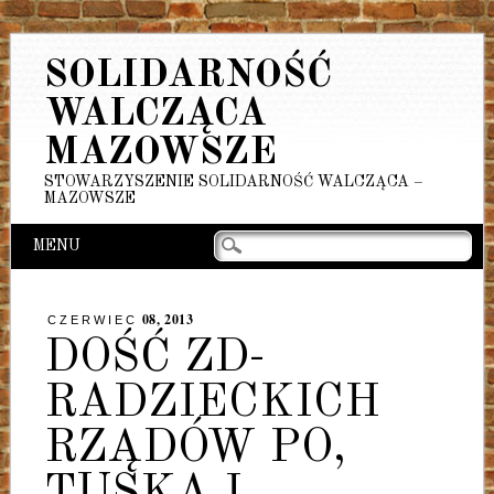
SOLIDARNOŚĆ
WALCZĄCA
MAZOWSZE
STOWARZYSZENIE SOLIDARNOŚĆ WALCZĄCA –
MAZOWSZE
Main menu
Skip
MENU
to
content
08, 2013
CZERWIEC
DOŚĆ ZD-
RADZIECKICH
RZĄDÓW PO,
TUSKA I