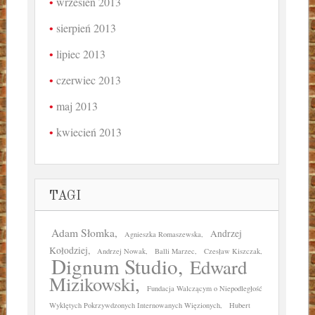
wrzesień 2013
sierpień 2013
lipiec 2013
czerwiec 2013
maj 2013
kwiecień 2013
TAGI
Adam Słomka
Andrzej
Agnieszka Romaszewska
Kołodziej
Andrzej Nowak
Balli Marzec
Czesław Kiszczak
Dignum Studio
Edward
Mizikowski
Fundacja Walczącym o Niepodległość
Wyklętych Pokrzywdzonych Internowanych Więzionych
Hubert