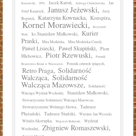
Jacek Kuroń
Jan
Kossowski
IPN
Jadwiga Chmielowska
Janusz Jeżewski
Józef Kasprzyk
Jerzy
Katarzyna Kownacka
Konspira
Bogumił
Kornel Morawiecki
Krzysztof
Kurier
ks Stanisław Małkowski
Wolf
Praski
Mira Modelska
Mira Modelska-Creech
Paweł Skupiński
Paweł Lisiecki
Piotr
Piotr Rzewuski
Hlebowicz
Pomnik
Pomnik czterech śpiących
Braterstwa Broni w Warszawie
Solidarność
Retro Praga
Solidarność
Walcząca
Walcząca Mazowsze
Solidarność
Stanisław Małkowski
Walcząca Wydział Wschodni
Stowarzyszenie Solidarność Walcząca Mazowsze
Tadeusz
Stowarzyszenie Wolnego Słowa
Płużański
Tadeusz Stański
Wiesław Jan Wysocki
Witalis Skorupka
Wydział
Wojciech Boberski
Zbigniew Romaszewski
Wschodni